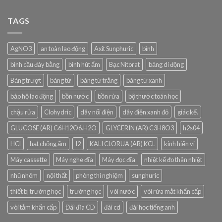
TAGS
AgNO3
an toàn lao động
Axit Sunphuric
bình
bình cầu đáy bằng
bình hút ẩm
Bạc Nitorat
bảng di động
Bảng trượt
bảng từ
bảng từ trắng
bảng từ xanh
bảo hộ lao động
bồn nước
bồn rửa
bộ thước toán học
chậu rửa
Clohydric
dây nối điện
dây điện xanh đỏ
giác kế.
GLUCOSE (AR) C6H12O6.H2O
GLYCERIN (AR) C3H8O3
h2s04
HCl
hạt chống ẩm
I2
KALI CLORUA (AR) KCL
kính hiển vi
Máy cassette
Máy nghe đĩa
Máy đọc đĩa
nhiệt kế đo thân nhiệt
nhũ nhôm
nội thất
phòng thí nghiệm
sunphuric
thiết bị trường học
trường học
vòi nước
vòi rửa mắt khẩn cấp
vòi tắm khẩn cấp
Đâì đĩa CD
đài cd
đài học tiếng anh