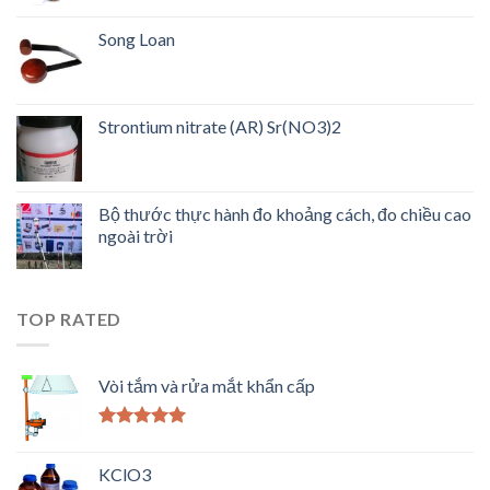
Song Loan
Strontium nitrate (AR) Sr(NO3)2
Bộ thước thực hành đo khoảng cách, đo chiều cao
ngoài trời
TOP RATED
Vòi tắm và rửa mắt khẩn cấp
Được xếp
hạng
5.00
5
KClO3
sao