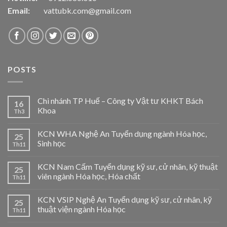
Email:
vattubk.com@gmail.com
POSTS
Chi nhánh TP Huế – Công ty Vật tư KHKT Bách
16
Khoa
Th3
KCN WHA Nghệ An Tuyển dụng ngành Hóa học,
25
Sinh học
Th11
KCN Nam Cấm Tuyển dụng kỹ sư, cử nhân, kỹ thuật
25
viên ngành Hóa học, Hóa chất
Th11
KCN VSIP Nghệ An Tuyển dụng kỹ sư, cử nhân, kỹ
25
thuật viện ngành Hóa học
Th11