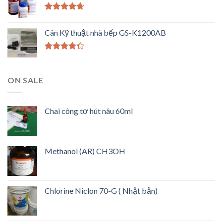
Được xếp
hạng
4.33
Cân Kỹ thuật nhà bếp GS-K1200AB
5 sao
Được xếp
hạng
4.00
5 sao
ON SALE
Chai công tơ hút nâu 60ml
Methanol (AR) CH3OH
Chlorine Niclon 70-G ( Nhật bản)