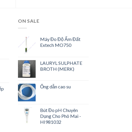
ON SALE
Máy Đo Độ Ẩm Đất
Extech MO750
LAURYL SULPHATE
BROTH (MERK)
Ống dẫn cao su
ếp
Bút Đo pH Chuyên
Dụng Cho Phô Mai -
HI981032