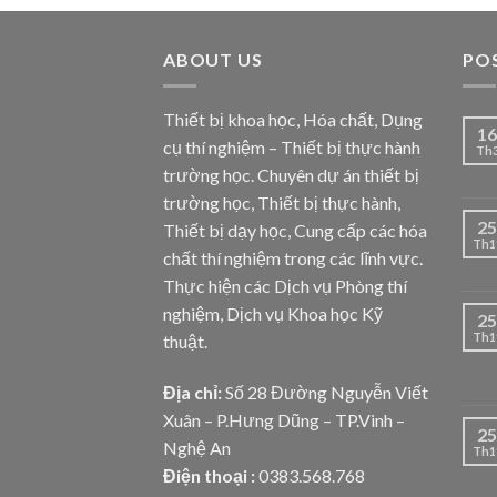
ABOUT US
PO
Thiết bị khoa học, Hóa chất, Dụng
16
cụ thí nghiệm – Thiết bị thực hành
Th
trường học. Chuyên dự án thiết bị
trường học, Thiết bị thực hành,
25
Thiết bị dạy học, Cung cấp các hóa
Th1
chất thí nghiệm trong các lĩnh vực.
Thực hiện các Dịch vụ Phòng thí
nghiệm, Dịch vụ Khoa học Kỹ
25
Th1
thuật.
Địa chỉ:
Số 28 Đường Nguyễn Viết
Xuân – P.Hưng Dũng – TP.Vinh –
25
Nghệ An
Th1
Điện thoại :
0383.568.768