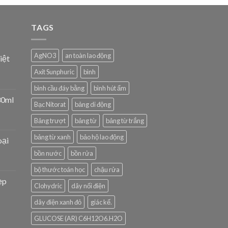
TAGS
AgNO3
an toàn lao động
iệt
Axit Sunphuric
bình
bình cầu đáy bằng
bình hút ẩm
30ml
Bạc Nitorat
bảng di động
Bảng trượt
bảng từ
bảng từ trắng
bảng từ xanh
bảo hộ lao động
oại
bồn nước
bồn rửa
bộ thước toán học
chậu rửa
ẹp
Clohydric
dây nối điện
dây điện xanh đỏ
giác kế.
GLUCOSE (AR) C6H12O6.H2O