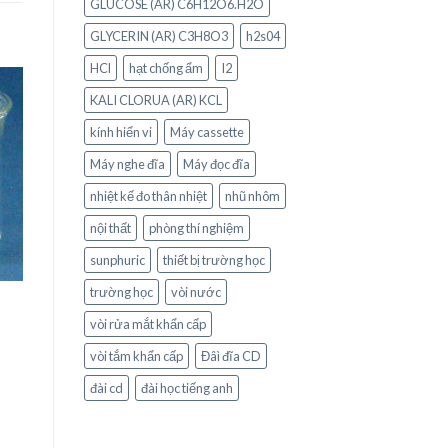
GLUCOSE (AR) C6H12O6.H2O
GLYCERIN (AR) C3H8O3
h2s04
HCl
hạt chống ẩm
I2
KALI CLORUA (AR) KCL
o
kính hiển vi
Máy cassette
st
Máy nghe đĩa
Máy đọc đĩa
nhiệt kế đo thân nhiệt
nhũ nhôm
nội thất
phòng thí nghiệm
sunphuric
thiết bị trường học
trường học
vòi nước
vòi rửa mắt khẩn cấp
vòi tắm khẩn cấp
Đâì đĩa CD
đài cd
đài học tiếng anh