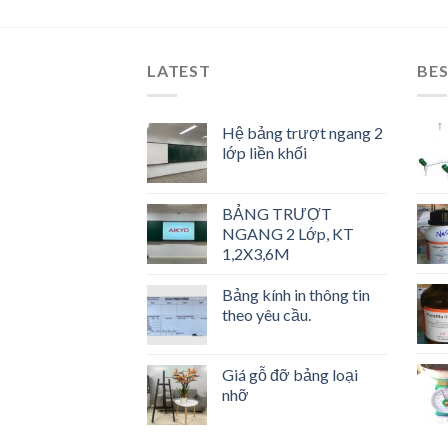
LATEST
BES
Hệ bảng trượt ngang 2
lớp liền khối
BẢNG TRƯỢT
NGANG 2 Lớp, KT
1,2X3,6M
Bảng kính in thông tin
theo yêu cầu.
Giá gỗ đỡ bảng loại
nhỡ