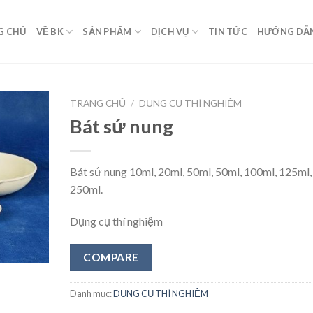
G CHỦ
VỀ BK
SẢN PHẨM
DỊCH VỤ
TIN TỨC
HƯỚNG DẪ
TRANG CHỦ
/
DỤNG CỤ THÍ NGHIỆM
Bát sứ nung
Add to
Wishlist
Bát sứ nung 10ml, 20ml, 50ml, 50ml, 100ml, 125ml,
250ml.
Dụng cụ thí nghiệm
COMPARE
Danh mục:
DỤNG CỤ THÍ NGHIỆM