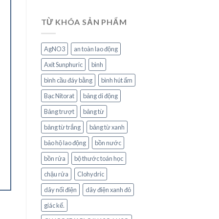
TỪ KHÓA SẢN PHẨM
AgNO3
an toàn lao động
Axit Sunphuric
bình
bình cầu đáy bằng
bình hút ẩm
Bạc Nitorat
bảng di động
Bảng trượt
bảng từ
bảng từ trắng
bảng từ xanh
bảo hộ lao động
bồn nước
bồn rửa
bộ thước toán học
chậu rửa
Clohydric
dây nối điện
dây điện xanh đỏ
giác kế.