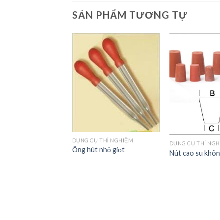
SẢN PHẨM TƯƠNG TỰ
Add to
Add to
Wishlist
Wishlist
 THÍ NGHIỆM
ốt hóa chất inox cỡ
DỤNG CỤ THÍ NGHIỆM
DỤNG CỤ THÍ NG
Ống hút nhỏ giọt
Nút cao su khôn