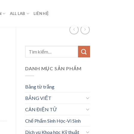
N
ALL LAB
LIÊN HỆ
Tìm
kiếm:
DANH MỤC SẢN PHẨM
Bảng từ trắng
BẢNG VIẾT
CÂN ĐIỆN TỬ
Chế Phẩm Sinh Học-Vi Sinh
Dịch vụ Khoa học Kỹ thuật