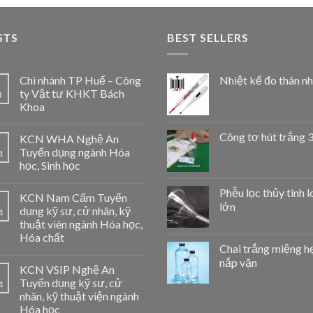
STS
BEST SELLERS
Chi nhánh TP Huế – Công
Nhiệt kế đo thân nh
ty Vật tư KHKT Bách
3
Khoa
Công tơ hút trắng 
KCN WHA Nghệ An
Tuyển dụng ngành Hóa
1
học, Sinh học
Phễu lọc thủy tinh l
KCN Nam Cấm Tuyển
lớn
dụng kỹ sư, cử nhân, kỹ
1
thuật viên ngành Hóa học,
Hóa chất
Chai trắng miệng h
nắp vặn
KCN VSIP Nghệ An
Tuyển dụng kỹ sư, cử
1
nhân, kỹ thuật viện ngành
Hóa học