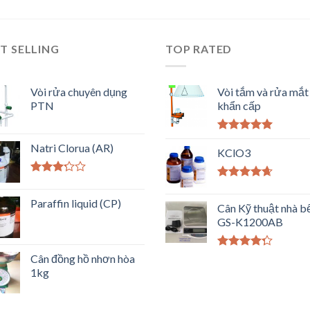
T SELLING
TOP RATED
Vòi rửa chuyên dụng
Vòi tắm và rửa mắt
PTN
khẩn cấp
Được xếp
Natri Clorua (AR)
hạng
KClO3
5.00
5
sao
Được
Được xếp
xếp
hạng
4.33
Paraffin liquid (CP)
hạng
Cân Kỹ thuật nhà b
5 sao
3.00
5
GS-K1200AB
sao
Được xếp
Cân đồng hồ nhơn hòa
hạng
4.00
1kg
5 sao