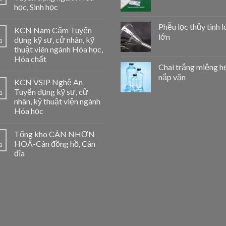
học, Sinh học
Phễu lọc thủy tinh l
KCN Nam Cấm Tuyển
lớn
dụng kỹ sư, cử nhân, kỹ
1
thuật viên ngành Hóa học,
Hóa chất
Chai trắng miệng h
nắp vặn
KCN VSIP Nghệ An
Tuyển dụng kỹ sư, cử
1
nhân, kỹ thuật viện ngành
Hóa học
Tổng kho CÂN NHƠN
HOÀ-Cân đồng hồ, Cân
1
đĩa