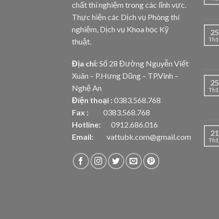
chất thí nghiệm trong các lĩnh vực.
Thực hiện các Dịch vụ Phòng thí
nghiệm, Dịch vụ Khoa học Kỹ
25
Th1
thuật.
Địa chỉ:
Số 28 Đường Nguyễn Viết
Xuân – P.Hưng Dũng – TP.Vinh –
25
Nghệ An
Th1
Điện thoại :
0383.568.768
Fax :
0383.568.768
Hotline:
0912.686.016
21
Email:
vattubk.com@gmail.com
Th1