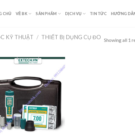
G CHỦ
VỀ BK
SẢN PHẨM
DỊCH VỤ
TIN TỨC
HƯỚNG DẪ
ỌC KỸ THUẬT
/
THIẾT BỊ DỤNG CỤ ĐO
Showing all 1 r
Add to
Wishlist