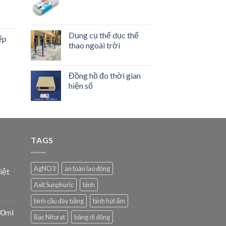
Dụng cụ thể dục thể
ếp
thao ngoài trời
Đồng hồ đo thời gian
hiện số
TAGS
AgNO3
an toàn lao động
iệt
Axit Sunphuric
bình
bình cầu đáy bằng
bình hút ẩm
30ml
Bạc Nitorat
bảng di động