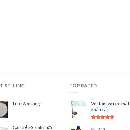
T SELLING
TOP RATED
Luới A mi ăng
Vòi tắm và rửa mắt
khẩn cấp
Được xếp
Cân trẻ sơ sinh nhơn
hạng
KClO3
5.00
5