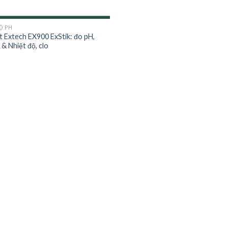
Ộ PH
it Extech EX900 ExStik: đo pH,
& Nhiệt độ, clo