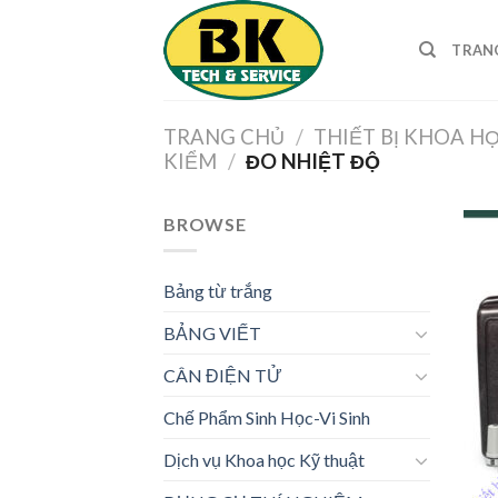
Skip
to
TRAN
content
TRANG CHỦ
/
THIẾT BỊ KHOA H
KIỂM
/
ĐO NHIỆT ĐỘ
BROWSE
Bảng từ trắng
BẢNG VIẾT
CÂN ĐIỆN TỬ
Chế Phẩm Sinh Học-Vi Sinh
Dịch vụ Khoa học Kỹ thuật