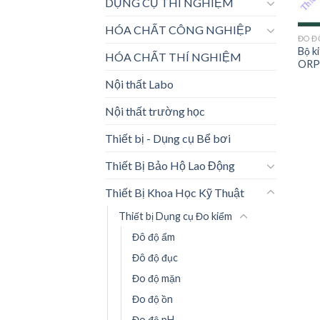
DỤNG CỤ THÍ NGHIỆM
HÓA CHẤT CÔNG NGHIỆP
ĐO Đ
Bộ k
HÓA CHẤT THÍ NGHIỆM
ORP 
Nội thất Labo
Nội thất trường học
Thiết bị - Dụng cụ Bể bơi
Thiết Bị Bảo Hộ Lao Động
Thiết Bị Khoa Học Kỹ Thuật
Thiết bị Dụng cụ Đo kiểm
Đô độ ẩm
Đô độ đục
Đo độ mặn
Đo độ ồn
Đo độ pH