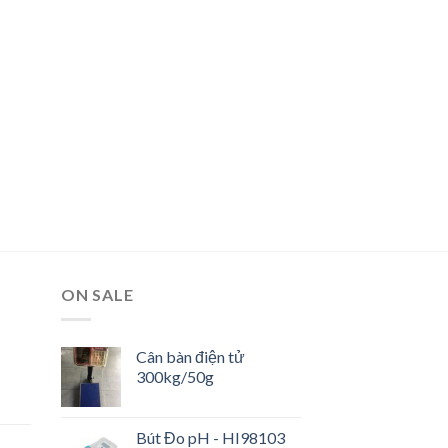
ON SALE
Cân bàn điện tử
300kg/50g
Bút Đo pH - HI98103