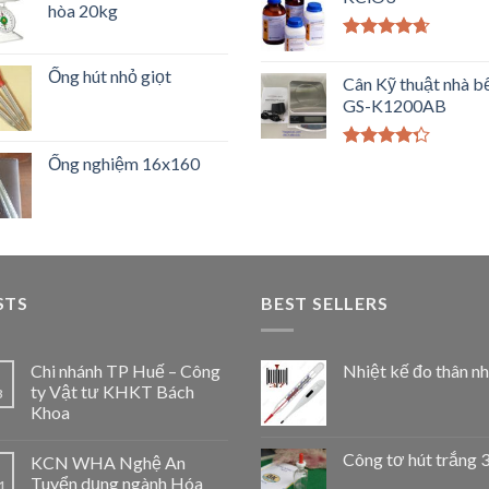
hòa 20kg
sao
Được xếp
hạng
4.33
Ống hút nhỏ giọt
Cân Kỹ thuật nhà b
5 sao
GS-K1200AB
Được xếp
Ống nghiệm 16x160
hạng
4.00
5 sao
STS
BEST SELLERS
Chi nhánh TP Huế – Công
Nhiệt kế đo thân nh
ty Vật tư KHKT Bách
3
Khoa
Công tơ hút trắng 
KCN WHA Nghệ An
Tuyển dụng ngành Hóa
1