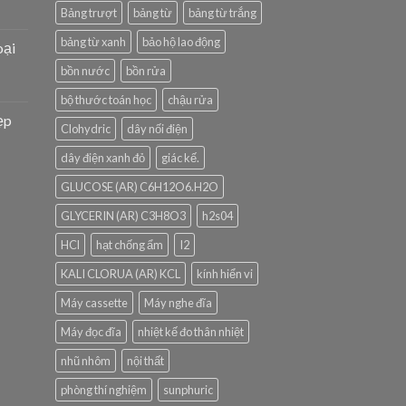
Bảng trượt
bảng từ
bảng từ trắng
bảng từ xanh
bảo hộ lao động
oại
bồn nước
bồn rửa
bộ thước toán học
chậu rửa
ẹp
Clohydric
dây nối điện
dây điện xanh đỏ
giác kế.
GLUCOSE (AR) C6H12O6.H2O
GLYCERIN (AR) C3H8O3
h2s04
HCl
hạt chống ẩm
I2
KALI CLORUA (AR) KCL
kính hiển vi
Máy cassette
Máy nghe đĩa
Máy đọc đĩa
nhiệt kế đo thân nhiệt
nhũ nhôm
nội thất
phòng thí nghiệm
sunphuric