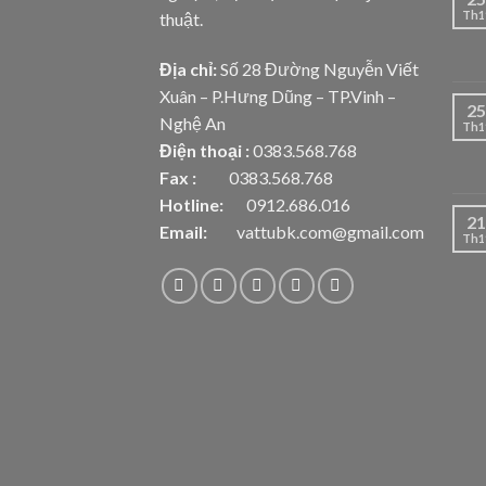
Th1
thuật.
Địa chỉ:
Số 28 Đường Nguyễn Viết
Xuân – P.Hưng Dũng – TP.Vinh –
25
Nghệ An
Th1
Điện thoại :
0383.568.768
Fax :
0383.568.768
Hotline:
0912.686.016
21
Email:
vattubk.com@gmail.com
Th1