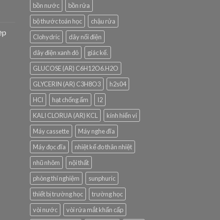
bồn nước
bồn rửa
bộ thước toán học
chậu rửa
ẹp
Clohydric
dây nối điện
dây điện xanh đỏ
giác kế.
GLUCOSE (AR) C6H12O6.H2O
GLYCERIN (AR) C3H8O3
h2s04
HCl
hạt chống ẩm
I2
KALI CLORUA (AR) KCL
kính hiển vi
Máy cassette
Máy nghe đĩa
Máy đọc đĩa
nhiệt kế đo thân nhiệt
nhũ nhôm
nội thất
phòng thí nghiệm
sunphuric
thiết bị trường học
trường học
vòi nước
vòi rửa mắt khẩn cấp