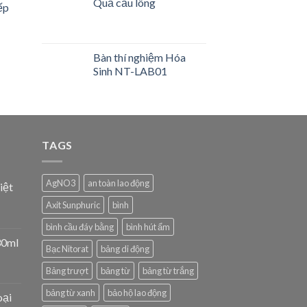
Quả cầu lông
ếp
Bàn thí nghiệm Hóa
Sinh NT-LAB01
TAGS
AgNO3
an toàn lao động
iệt
Axit Sunphuric
bình
bình cầu đáy bằng
bình hút ẩm
30ml
Bạc Nitorat
bảng di động
Bảng trượt
bảng từ
bảng từ trắng
bảng từ xanh
bảo hộ lao động
oại