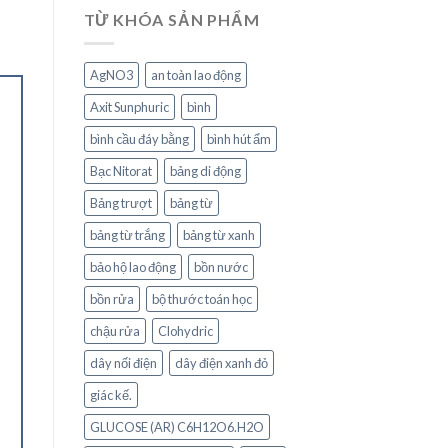
TỪ KHÓA SẢN PHẨM
AgNO3
an toàn lao động
Axit Sunphuric
bình
bình cầu đáy bằng
bình hút ẩm
Bạc Nitorat
bảng di động
Bảng trượt
bảng từ
bảng từ trắng
bảng từ xanh
bảo hộ lao động
bồn nước
bồn rửa
bộ thước toán học
chậu rửa
Clohydric
dây nối điện
dây điện xanh đỏ
giác kế.
GLUCOSE (AR) C6H12O6.H2O