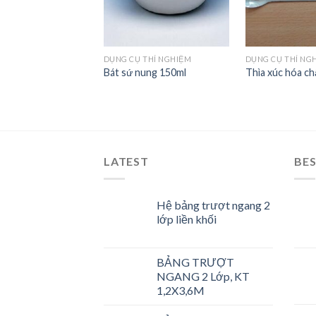
DỤNG CỤ THÍ NGHIỆM
DỤNG CỤ THÍ NG
Bát sứ nung 150ml
Thìa xúc hóa ch
LATEST
BES
Hệ bảng trượt ngang 2
lớp liền khối
BẢNG TRƯỢT
NGANG 2 Lớp, KT
1,2X3,6M