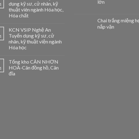
lớn
dụng kỹ sư, cử nhân, kỹ
1
thuật viên ngành Hóa học,
Hóa chất
Chai trắng miệng h
nắp vặn
KCN VSIP Nghệ An
Tuyển dụng kỹ sư, cử
1
nhân, kỹ thuật viện ngành
Hóa học
Tổng kho CÂN NHƠN
HOÀ-Cân đồng hồ, Cân
1
đĩa