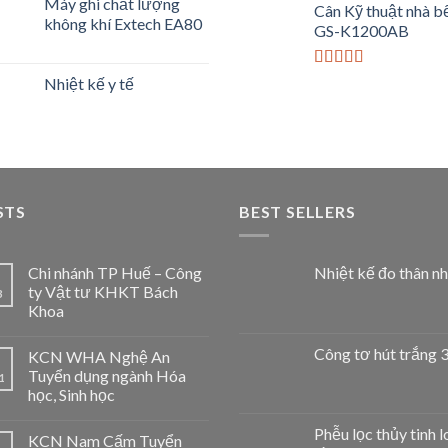
Máy ghi chất lượng
Cân Kỹ thuật nhà b
5 sao
không khí Extech EA80
GS-K1200AB
Được xếp
Nhiệt kế y tế
hạng
4.00
5 sao
STS
BEST SELLERS
Chi nhánh TP Huế – Công
Nhiệt kế đo thân nh
ty Vật tư KHKT Bách
3
Khoa
Công tơ hút trắng 
KCN WHA Nghệ An
Tuyển dụng ngành Hóa
1
học, Sinh học
Phễu lọc thủy tinh l
KCN Nam Cấm Tuyển