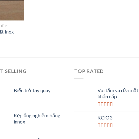
HIỆM
ất Inox
T SELLING
TOP RATED
Biến trở tay quay
Vòi tắm và rửa mắt
khẩn cấp
Được xếp
Kẹp ống nghiệm bằng
hạng
5.00
5
KClO3
innox
sao
Được xếp
hạng
4.33