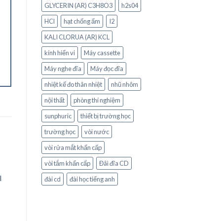
GLYCERIN (AR) C3H8O3
h2s04
HCl
hạt chống ẩm
I2
KALI CLORUA (AR) KCL
kính hiển vi
Máy cassette
Máy nghe đĩa
Máy đọc đĩa
nhiệt kế đo thân nhiệt
nhũ nhôm
nội thất
phòng thí nghiệm
sunphuric
thiết bị trường học
trường học
vòi nước
vòi rửa mắt khẩn cấp
vòi tắm khẩn cấp
Đâì đĩa CD
DỤNG CỤ THÍ NGHIỆM
DỤNG CỤ THÍ NGHIỆM
 to
Add to
Add to
l
Ống hút nhỏ giọt
Cốc thủy tinh 500ml
đài cd
đài học tiếng anh
list
Wishlist
Wishlist