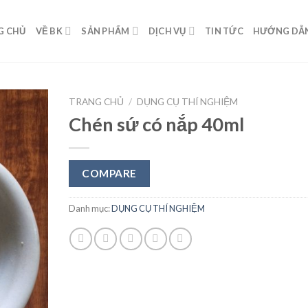
G CHỦ
VỀ BK
SẢN PHẨM
DỊCH VỤ
TIN TỨC
HƯỚNG DẪ
TRANG CHỦ
/
DỤNG CỤ THÍ NGHIỆM
Chén sứ có nắp 40ml
Add to
Wishlist
COMPARE
Danh mục:
DỤNG CỤ THÍ NGHIỆM