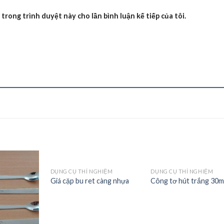
 trong trình duyệt này cho lần bình luận kế tiếp của tôi.
DỤNG CỤ THÍ NGHIỆM
DỤNG CỤ THÍ NGHIỆM
Add to
Add to
Add
Giá cặp bu ret càng nhựa
Công tơ hút trắng 30m
Wishlist
Wishlist
Wish