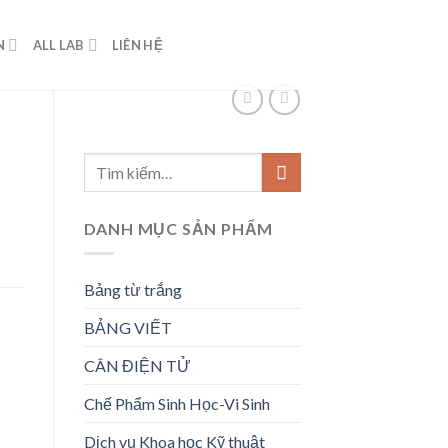
N
ALL LAB
LIÊN HỆ
Tìm
kiếm:
DANH MỤC SẢN PHẨM
Bảng từ trắng
BẢNG VIẾT
CÂN ĐIỆN TỬ
Chế Phẩm Sinh Học-Vi Sinh
Dịch vụ Khoa học Kỹ thuật