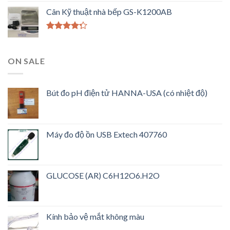
hạng
4.33
Cân Kỹ thuật nhà bếp GS-K1200AB
5 sao
Được xếp
hạng
4.00
5 sao
ON SALE
Bút đo pH điện tử HANNA-USA (có nhiệt độ)
Máy đo độ ồn USB Extech 407760
GLUCOSE (AR) C6H12O6.H2O
Kính bảo vệ mắt không màu