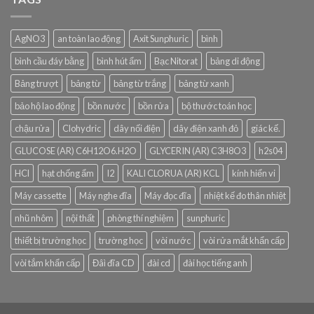
AgNO3
an toàn lao động
Axit Sunphuric
bình
bình cầu đáy bằng
bình hút ẩm
Bạc Nitorat
bảng di động
Bảng trượt
bảng từ
bảng từ trắng
bảng từ xanh
bảo hộ lao động
bồn nước
bồn rửa
bộ thước toán học
chậu rửa
Clohydric
dây nối điện
dây điện xanh đỏ
giác kế.
GLUCOSE (AR) C6H12O6.H2O
GLYCERIN (AR) C3H8O3
h2s04
HCl
hạt chống ẩm
I2
KALI CLORUA (AR) KCL
kính hiển vi
Máy cassette
Máy nghe đĩa
Máy đọc đĩa
nhiệt kế đo thân nhiệt
nhũ nhôm
nội thất
phòng thí nghiệm
sunphuric
thiết bị trường học
trường học
vòi nước
vòi rửa mắt khẩn cấp
vòi tắm khẩn cấp
Đâì đĩa CD
đài cd
đài học tiếng anh