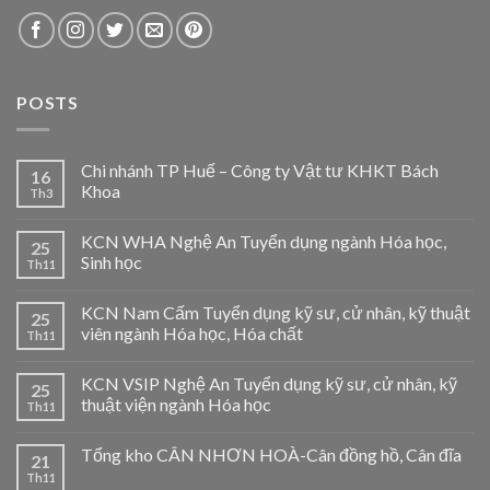
POSTS
Chi nhánh TP Huế – Công ty Vật tư KHKT Bách
16
Khoa
Th3
KCN WHA Nghệ An Tuyển dụng ngành Hóa học,
25
Sinh học
Th11
KCN Nam Cấm Tuyển dụng kỹ sư, cử nhân, kỹ thuật
25
viên ngành Hóa học, Hóa chất
Th11
KCN VSIP Nghệ An Tuyển dụng kỹ sư, cử nhân, kỹ
25
thuật viện ngành Hóa học
Th11
Tổng kho CÂN NHƠN HOÀ-Cân đồng hồ, Cân đĩa
21
Th11