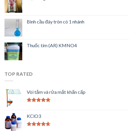
Bình cầu đáy tròn có 1 nhánh
Thuốc tím (AR) KMNO4
TOP RATED
Vòi tắm và rửa mắt khẩn cấp
Được xếp
hạng
5.00
5
KClO3
sao
Được xếp