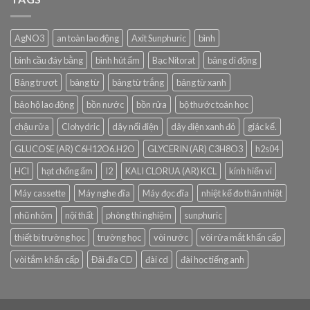
AgNO3
an toàn lao động
Axit Sunphuric
bình
bình cầu đáy bằng
bình hút ẩm
Bạc Nitorat
bảng di động
Bảng trượt
bảng từ
bảng từ trắng
bảng từ xanh
bảo hộ lao động
bồn nước
bồn rửa
bộ thước toán học
chậu rửa
Clohydric
dây nối điện
dây điện xanh đỏ
giác kế.
GLUCOSE (AR) C6H12O6.H2O
GLYCERIN (AR) C3H8O3
h2s04
HCl
hạt chống ẩm
I2
KALI CLORUA (AR) KCL
kính hiển vi
Máy cassette
Máy nghe đĩa
Máy đọc đĩa
nhiệt kế đo thân nhiệt
nhũ nhôm
nội thất
phòng thí nghiệm
sunphuric
thiết bị trường học
trường học
vòi nước
vòi rửa mắt khẩn cấp
vòi tắm khẩn cấp
Đâì đĩa CD
đài cd
đài học tiếng anh