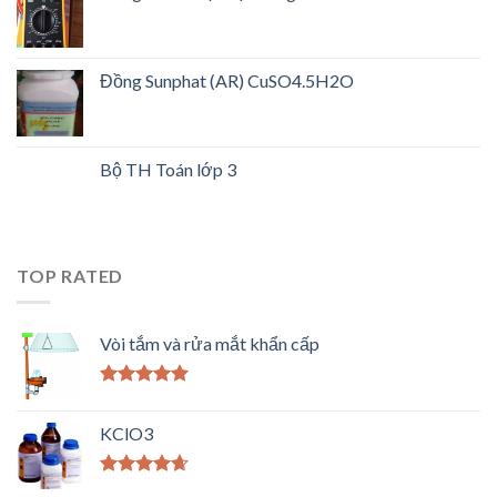
Đồng Sunphat (AR) CuSO4.5H2O
Bộ TH Toán lớp 3
TOP RATED
Vòi tắm và rửa mắt khẩn cấp
Được xếp
hạng
5.00
5
KClO3
sao
Được xếp