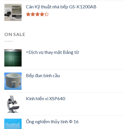
hạng
4.33
Cân Kỹ thuật nhà bếp GS-K1200AB
5 sao
Được xếp
hạng
4.00
5 sao
ON SALE
=Dịch vụ thay mặt Bảng từ
Bếp đun bình cầu
Kính hiển vi XSP640
Ống nghiệm thủy tinh Φ 16