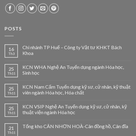
POSTS
Chi nhánh TP Huế – Công ty Vật tư KHKT Bách
16
Khoa
Th3
KCN WHA Nghệ An Tuyển dụng ngành Hóa học,
25
Sinh học
Th11
KCN Nam Cấm Tuyển dụng kỹ sư, cử nhân, kỹ thuật
25
viên ngành Hóa học, Hóa chất
Th11
KCN VSIP Nghệ An Tuyển dụng kỹ sư, cử nhân, kỹ
25
thuật viện ngành Hóa học
Th11
Tổng kho CÂN NHƠN HOÀ-Cân đồng hồ, Cân đĩa
21
Th11