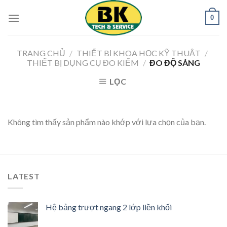
Skip
0
to
content
TRANG CHỦ
/
THIẾT BỊ KHOA HỌC KỸ THUẬT
/
THIẾT BỊ DỤNG CỤ ĐO KIỂM
/
ĐO ĐỘ SÁNG
LỌC
Không tìm thấy sản phẩm nào khớp với lựa chọn của bạn.
LATEST
Hệ bảng trượt ngang 2 lớp liền khối