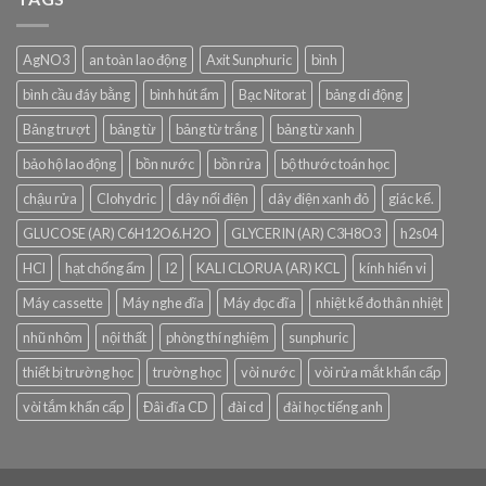
AgNO3
an toàn lao động
Axit Sunphuric
bình
bình cầu đáy bằng
bình hút ẩm
Bạc Nitorat
bảng di động
Bảng trượt
bảng từ
bảng từ trắng
bảng từ xanh
bảo hộ lao động
bồn nước
bồn rửa
bộ thước toán học
chậu rửa
Clohydric
dây nối điện
dây điện xanh đỏ
giác kế.
GLUCOSE (AR) C6H12O6.H2O
GLYCERIN (AR) C3H8O3
h2s04
HCl
hạt chống ẩm
I2
KALI CLORUA (AR) KCL
kính hiển vi
Máy cassette
Máy nghe đĩa
Máy đọc đĩa
nhiệt kế đo thân nhiệt
nhũ nhôm
nội thất
phòng thí nghiệm
sunphuric
thiết bị trường học
trường học
vòi nước
vòi rửa mắt khẩn cấp
vòi tắm khẩn cấp
Đâì đĩa CD
đài cd
đài học tiếng anh