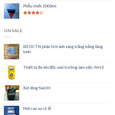
hạng
4.33
Phễu chiết 2000ml
5 sao
Được xếp
hạng
4.00
5 sao
ON SALE
Bộ DCTN phân tích ánh sáng trắng bằng lăng
kính.
Thiết bị đo khí độc môi trường làm việc-NH3
Xút lỏng NaOH
Nút cao su có lỗ