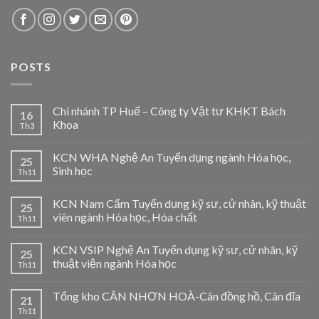
POSTS
Chi nhánh TP Huế – Công ty Vật tư KHKT Bách
16
Khoa
Th3
KCN WHA Nghệ An Tuyển dụng ngành Hóa học,
25
Sinh học
Th11
KCN Nam Cấm Tuyển dụng kỹ sư, cử nhân, kỹ thuật
25
viên ngành Hóa học, Hóa chất
Th11
KCN VSIP Nghệ An Tuyển dụng kỹ sư, cử nhân, kỹ
25
thuật viện ngành Hóa học
Th11
Tổng kho CÂN NHƠN HOÀ-Cân đồng hồ, Cân đĩa
21
Th11