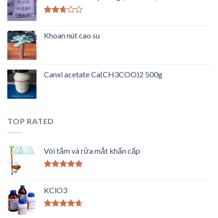
Được
xếp
Khoan nút cao su
hạng
2.50
5 sao
Canxi acetate Ca(CH3COO)2 500g
TOP RATED
Vòi tắm và rửa mắt khẩn cấp
Được xếp
hạng
5.00
5
KClO3
sao
Được xếp