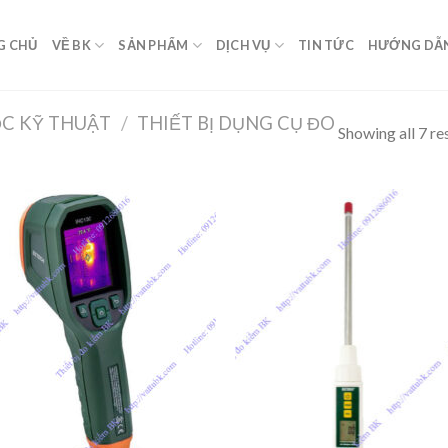
G CHỦ
VỀ BK
SẢN PHẨM
DỊCH VỤ
TIN TỨC
HƯỚNG DẪ
ỌC KỸ THUẬT
/
THIẾT BỊ DỤNG CỤ ĐO
Showing all 7 re
Add to
Add
Wishlist
Wish