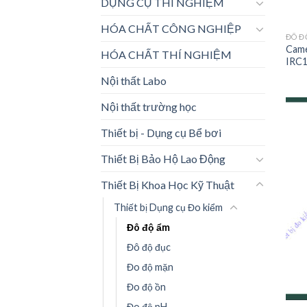
DỤNG CỤ THÍ NGHIỆM
HÓA CHẤT CÔNG NGHIỆP
ĐÔ Đ
Came
HÓA CHẤT THÍ NGHIỆM
IRC1
Nội thất Labo
Nội thất trường học
Thiết bị - Dụng cụ Bể bơi
Thiết Bị Bảo Hộ Lao Động
Thiết Bị Khoa Học Kỹ Thuật
Thiết bị Dụng cụ Đo kiểm
Đô độ ẩm
Đô độ đục
Đo độ mặn
Đo độ ồn
Đo độ pH