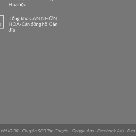
Hóa học
Tổng kho CÂN NHƠN
HOÀ-Cân đồng hồ, Cân
1
đĩa
ế bởi IDOR - Chuyên SEO Top Google - Google Ads - Facebook Ads - Đào