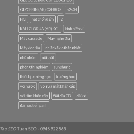
GLYCERIN (AR) C3H8O3
h2s04
HCl
hạt chống ẩm
I2
KALI CLORUA (AR) KCL
kính hiển vi
Máy cassette
Máy nghe đĩa
Máy đọc đĩa
nhiệt kế đo thân nhiệt
nhũ nhôm
nội thất
phòng thí nghiệm
sunphuric
thiết bị trường học
trường học
vòi nước
vòi rửa mắt khẩn cấp
vòi tắm khẩn cấp
Đâì đĩa CD
đài cd
đài học tiếng anh
 Tạo SEO
Tuan SEO - 0945 922 568