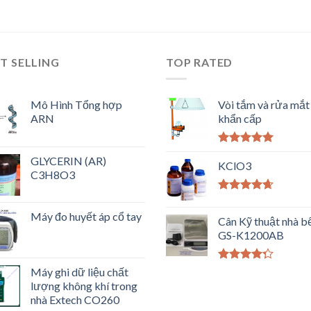
T SELLING
TOP RATED
Mô Hình Tổng hợp
Vòi tắm và rửa mắt
ARN
khẩn cấp
Được xếp
GLYCERIN (AR)
hạng
KClO3
5.00
5
C3H8O3
sao
Được xếp
hạng
4.33
Máy đo huyết áp cổ tay
Cân Kỹ thuật nhà b
5 sao
GS-K1200AB
Được xếp
Máy ghi dữ liệu chất
hạng
4.00
lượng không khí trong
5 sao
nhà Extech CO260