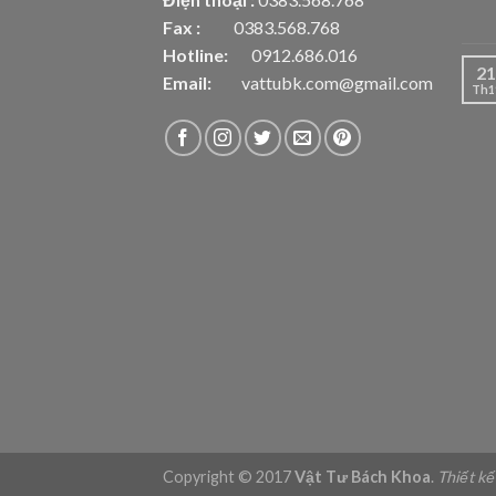
Fax :
0383.568.768
Hotline:
0912.686.016
21
Email:
vattubk.com@gmail.com
Th1
Copyright © 2017
Vật Tư Bách Khoa
.
Thiết k