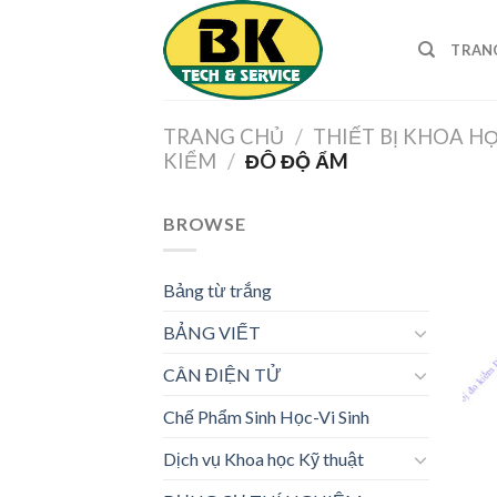
Skip
to
TRAN
content
TRANG CHỦ
/
THIẾT BỊ KHOA H
KIỂM
/
ĐÔ ĐỘ ẨM
BROWSE
Bảng từ trắng
BẢNG VIẾT
CÂN ĐIỆN TỬ
Chế Phẩm Sinh Học-Vi Sinh
Dịch vụ Khoa học Kỹ thuật