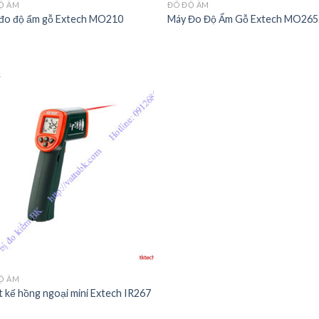
Ộ ẨM
ĐÔ ĐỘ ẨM
đo độ ẩm gỗ Extech MO210
Máy Đo Độ Ẩm Gỗ Extech MO265
Add to
Wishlist
Ộ ẨM
t kế hồng ngoại mini Extech IR267