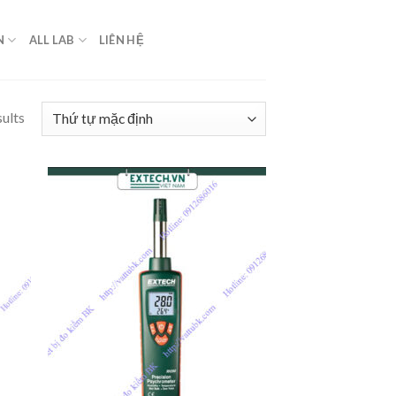
N
ALL LAB
LIÊN HỆ
sults
 to
Add to
list
Wishlist