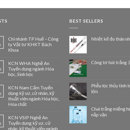
STS
BEST SELLERS
Chi nhánh TP Huế – Công
Nhiệt kế đo thân nh
ty Vật tư KHKT Bách
3
Khoa
Công tơ hút trắng 
KCN WHA Nghệ An
Tuyển dụng ngành Hóa
1
học, Sinh học
Phễu lọc thủy tinh l
KCN Nam Cấm Tuyển
lớn
dụng kỹ sư, cử nhân, kỹ
1
thuật viên ngành Hóa học,
Hóa chất
Chai trắng miệng h
nắp vặn
KCN VSIP Nghệ An
Tuyển dụng kỹ sư, cử
1
nhân, kỹ thuật viện ngành