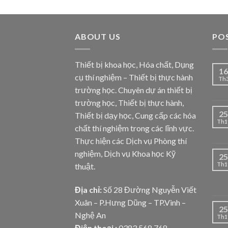
ABOUT US
PO
Thiết bị khoa học, Hóa chất, Dụng
16
cụ thí nghiệm – Thiết bị thực hành
Th
trường học. Chuyên dự án thiết bị
trường học, Thiết bị thực hành,
25
Thiết bị dạy học, Cung cấp các hóa
Th1
chất thí nghiệm trong các lĩnh vực.
Thực hiện các Dịch vụ Phòng thí
nghiệm, Dịch vụ Khoa học Kỹ
25
Th1
thuật.
Địa chỉ:
Số 28 Đường Nguyễn Viết
Xuân – P.Hưng Dũng – TP.Vinh –
25
Nghệ An
Th1
Điện thoại :
0383.568.768