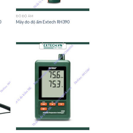
ĐÔ ĐỘ ẨM
0
Máy đo độ ẩm Extech RH390
 to
Add to
list
Wishlist