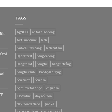
TAGS
AgNO3
an toàn lao động
iệt
Axit Sunphuric
bình
bình cầu đáy bằng
bình hút ẩm
30ml
Bạc Nitorat
bảng di động
Bảng trượt
bảng từ
bảng từ trắng
bảng từ xanh
bảo hộ lao động
oại
bồn nước
bồn rửa
bộ thước toán học
chậu rửa
ẹp
Clohydric
dây nối điện
dây điện xanh đỏ
giác kế.
GLUCOSE (AR) C6H12O6.H2O