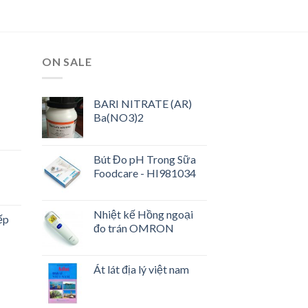
ON SALE
BARI NITRATE (AR)
Ba(NO3)2
Bút Đo pH Trong Sữa
Foodcare - HI981034
Nhiệt kế Hồng ngoại
ếp
đo trán OMRON
Át lát địa lý việt nam