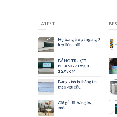
LATEST
BES
Hệ bảng trượt ngang 2
lớp liền khối
BẢNG TRƯỢT
NGANG 2 Lớp, KT
1,2X3,6M
Bảng kính in thông tin
theo yêu cầu.
Giá gỗ đỡ bảng loại
nhỡ