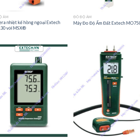
Ộ ẨM
ĐÔ ĐỘ ẨM
ra nhiệt kế hồng ngoại Extech
Máy Đo Độ Ẩm Đất Extech MO75
30 với MSX®
Add to
Add
Wishlist
Wish