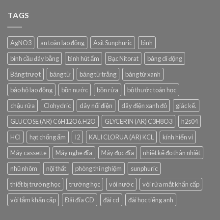
TAGS
AgNO3
an toàn lao động
Axit Sunphuric
bình
bình cầu đáy bằng
bình hút ẩm
Bạc Nitorat
bảng di động
Bảng trượt
bảng từ
bảng từ trắng
bảng từ xanh
bảo hộ lao động
bồn nước
bồn rửa
bộ thước toán học
chậu rửa
Clohydric
dây nối điện
dây điện xanh đỏ
giác kế.
GLUCOSE (AR) C6H12O6.H2O
GLYCERIN (AR) C3H8O3
h2s04
HCl
hạt chống ẩm
I2
KALI CLORUA (AR) KCL
kính hiển vi
Máy cassette
Máy nghe đĩa
Máy đọc đĩa
nhiệt kế đo thân nhiệt
nhũ nhôm
nội thất
phòng thí nghiệm
sunphuric
thiết bị trường học
trường học
vòi nước
vòi rửa mắt khẩn cấp
vòi tắm khẩn cấp
Đâì đĩa CD
đài cd
đài học tiếng anh