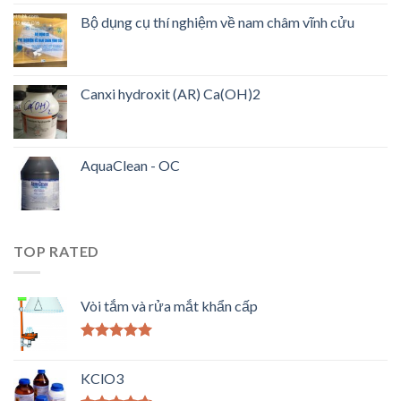
Bộ dụng cụ thí nghiệm về nam châm vĩnh cửu
Canxi hydroxit (AR) Ca(OH)2
AquaClean - OC
TOP RATED
Vòi tắm và rửa mắt khẩn cấp
Được xếp
hạng
5.00
5
KClO3
sao