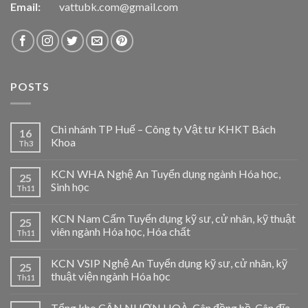
Email:
vattubk.com@gmail.com
POSTS
Chi nhánh TP Huế – Công ty Vật tư KHKT Bách
16
Khoa
Th3
KCN WHA Nghệ An Tuyển dụng ngành Hóa học,
25
Sinh học
Th11
KCN Nam Cấm Tuyển dụng kỹ sư, cử nhân, kỹ thuật
25
viên ngành Hóa học, Hóa chất
Th11
KCN VSIP Nghệ An Tuyển dụng kỹ sư, cử nhân, kỹ
25
thuật viện ngành Hóa học
Th11
Tổng kho CÂN NHƠN HOÀ-Cân đồng hồ, Cân đĩa