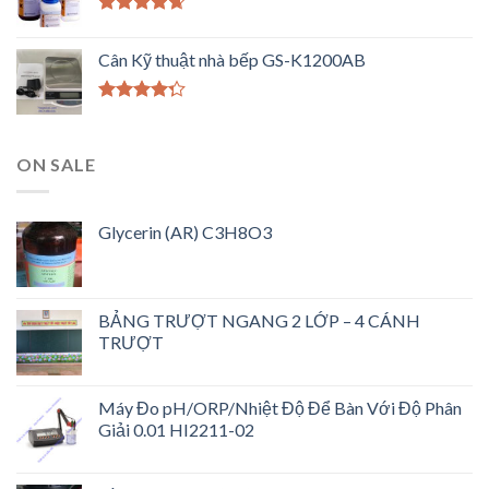
Được xếp
hạng
4.33
Cân Kỹ thuật nhà bếp GS-K1200AB
5 sao
Được xếp
hạng
4.00
5 sao
ON SALE
Glycerin (AR) C3H8O3
BẢNG TRƯỢT NGANG 2 LỚP – 4 CÁNH
TRƯỢT
Máy Đo pH/ORP/Nhiệt Độ Để Bàn Với Độ Phân
Giải 0.01 HI2211-02