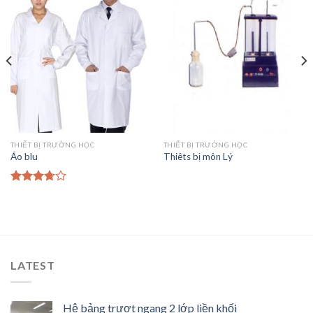
Add to
Add to
Wishlist
Wishlist
THIẾT BỊ TRƯỜNG HỌC
THIẾT BỊ TRƯỜNG HỌC
Áo blu
Thiêts bị môn Lý
Được
xếp
hạng
3.50
5
sao
LATEST
Hệ bảng trượt ngang 2 lớp liền khối