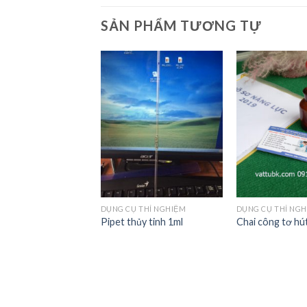
SẢN PHẨM TƯƠNG TỰ
Add to
Add to
Wishlist
Wishlist
 THÍ NGHIỆM
ốt hóa chất inox cỡ
DỤNG CỤ THÍ NGHIỆM
DỤNG CỤ THÍ NG
Pipet thủy tinh 1ml
Chai công tơ hú