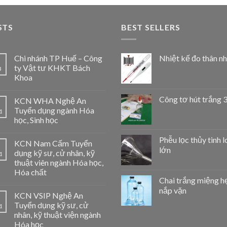
STS
BEST SELLERS
Chi nhánh TP Huế – Công
Nhiệt kế đo thân nh
ty Vật tư KHKT Bách
3
Khoa
Công tơ hút trắng 
KCN WHA Nghệ An
Tuyển dụng ngành Hóa
1
học, Sinh học
Phễu lọc thủy tinh l
KCN Nam Cấm Tuyển
lớn
dụng kỹ sư, cử nhân, kỹ
1
thuật viên ngành Hóa học,
Hóa chất
Chai trắng miệng h
nắp vặn
KCN VSIP Nghệ An
Tuyển dụng kỹ sư, cử
1
nhân, kỹ thuật viện ngành
Hóa học