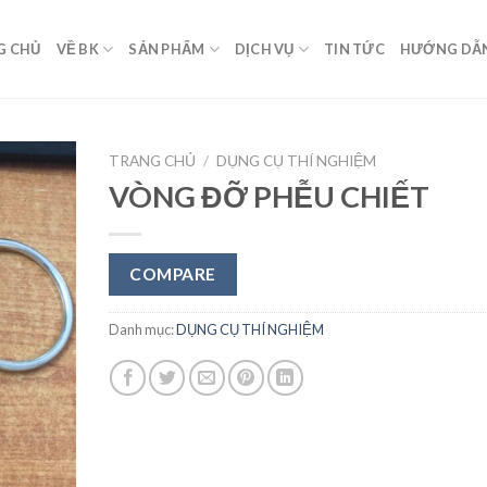
G CHỦ
VỀ BK
SẢN PHẨM
DỊCH VỤ
TIN TỨC
HƯỚNG DẪ
TRANG CHỦ
/
DỤNG CỤ THÍ NGHIỆM
VÒNG ĐỠ PHỄU CHIẾT
Add to
Wishlist
COMPARE
Danh mục:
DỤNG CỤ THÍ NGHIỆM