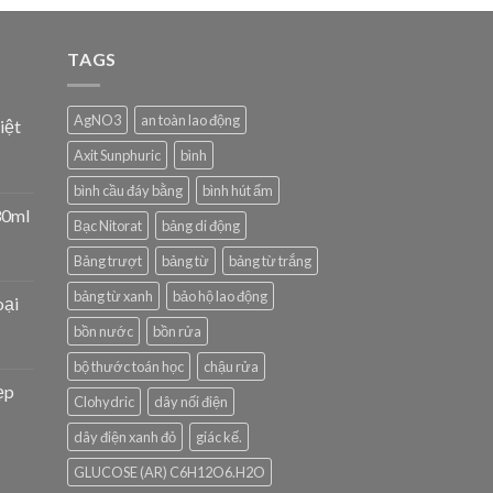
TAGS
AgNO3
an toàn lao động
iệt
Axit Sunphuric
bình
bình cầu đáy bằng
bình hút ẩm
30ml
Bạc Nitorat
bảng di động
Bảng trượt
bảng từ
bảng từ trắng
bảng từ xanh
bảo hộ lao động
oại
bồn nước
bồn rửa
bộ thước toán học
chậu rửa
ẹp
Clohydric
dây nối điện
dây điện xanh đỏ
giác kế.
GLUCOSE (AR) C6H12O6.H2O