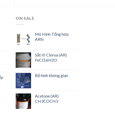
ON SALE
Mô Hình Tổng hợp
ARN
Sắt III Clorua (AR)
FeCl3.6H2O
Bộ hình không gian
ếp
Acetone (AR)
CH3COCH3