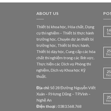
ABOUT US
PO
Thiết bị khoa học, Hóa chất, Dụng
16
cụ thí nghiệm – Thiết bị thực hành
Th
trường học. Chuyên dự án thiết bị
trường học, Thiết bị thực hành,
25
Thiết bị dạy học, Cung cấp các hóa
Th1
chất thí nghiệm trong các lĩnh vực.
Thực hiện các Dịch vụ Phòng thí
nghiệm, Dịch vụ Khoa học Kỹ
25
Th1
thuật.
Địa chỉ:
Số 28 Đường Nguyễn Viết
Xuân – P.Hưng Dũng – TP.Vinh –
25
Nghệ An
Th1
Điện thoại :
0383.568.768