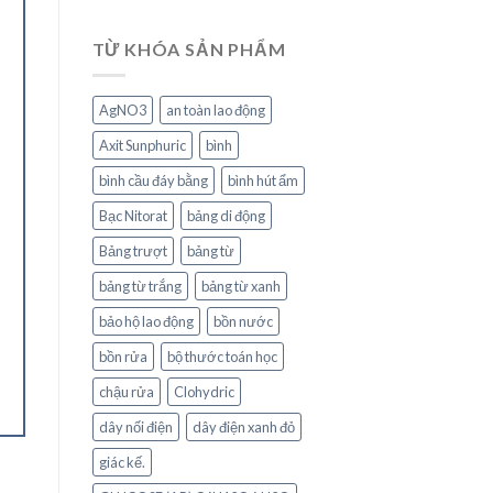
TỪ KHÓA SẢN PHẨM
AgNO3
an toàn lao động
Axit Sunphuric
bình
bình cầu đáy bằng
bình hút ẩm
Bạc Nitorat
bảng di động
Bảng trượt
bảng từ
bảng từ trắng
bảng từ xanh
bảo hộ lao động
bồn nước
bồn rửa
bộ thước toán học
chậu rửa
Clohydric
dây nối điện
dây điện xanh đỏ
giác kế.