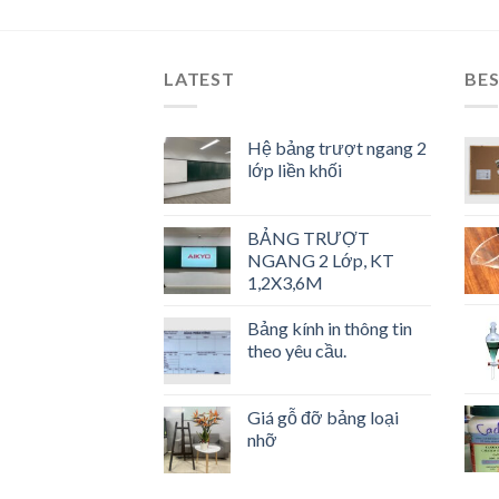
LATEST
BES
Hệ bảng trượt ngang 2
lớp liền khối
BẢNG TRƯỢT
NGANG 2 Lớp, KT
1,2X3,6M
Bảng kính in thông tin
theo yêu cầu.
Giá gỗ đỡ bảng loại
nhỡ