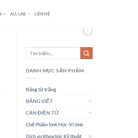
N
ALL LAB
LIÊN HỆ
Tìm
kiếm:
DANH MỤC SẢN PHẨM
Bảng từ trắng
BẢNG VIẾT
CÂN ĐIỆN TỬ
Chế Phẩm Sinh Học-Vi Sinh
Dịch vụ Khoa học Kỹ thuật