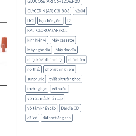
GLUCOSE (AR) C6H12O6.H2O
GLYCERIN (AR) C3H8O3
h2s04
HCl
hạt chống ẩm
I2
KALI CLORUA (AR) KCL
o
kính hiển vi
Máy cassette
st
Máy nghe đĩa
Máy đọc đĩa
nhiệt kế đo thân nhiệt
nhũ nhôm
nội thất
phòng thí nghiệm
sunphuric
thiết bị trường học
trường học
vòi nước
vòi rửa mắt khẩn cấp
vòi tắm khẩn cấp
Đâì đĩa CD
đài cd
đài học tiếng anh