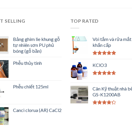
T SELLING
TOP RATED
Bảng ghim lie khung gỗ
Vòi tắm và rửa mắt
tự nhiên sơn PU phủ
khẩn cấp
bóng (gỗ bần)
Được xếp
Phễu thủy tinh
hạng
KClO3
5.00
5
sao
Được xếp
hạng
4.33
Phễu chiết 125ml
Cân Kỹ thuật nhà b
5 sao
GS-K1200AB
Được xếp
Canci clorua (AR) CaCl2
hạng
4.00
5 sao