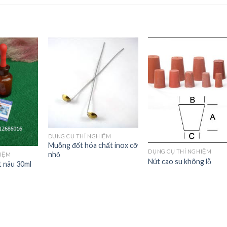
Add to
Add to
Add t
Wishlist
Wishlist
Wishli
DỤNG CỤ THÍ NGHIỆM
Muỗng đốt hóa chất inox cỡ
DỤNG CỤ THÍ NGHIỆM
nhỏ
HIỆM
Nút cao su không lỗ
t nâu 30ml