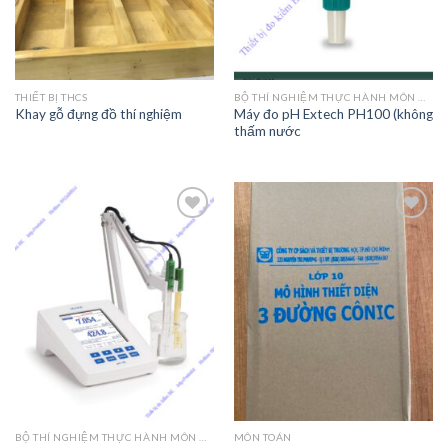
THIẾT BỊ THCS
BỘ THÍ NGHIỆM THỰC HÀNH MÔN HÓA HỌC 11
Máy đo pH Extech PH100 (không
Khay gỗ đựng đồ thí nghiệm
thấm nước
Add to
Add to
Wishlist
Wishlist
BỘ THÍ NGHIỆM THỰC HÀNH MÔN HÓA HỌC 11
MÔN TOÁN