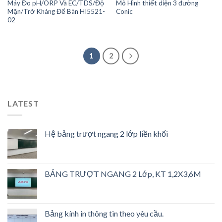
Máy Đo pH/ORP Và EC/TDS/Độ
Mô Hình thiết diện 3 đường
Mặn/Trở Kháng Để Bàn HI5521-
Conic
02
1
2
LATEST
Hệ bảng trượt ngang 2 lớp liền khối
BẢNG TRƯỢT NGANG 2 Lớp, KT 1,2X3,6M
Bảng kính in thông tin theo yêu cầu.