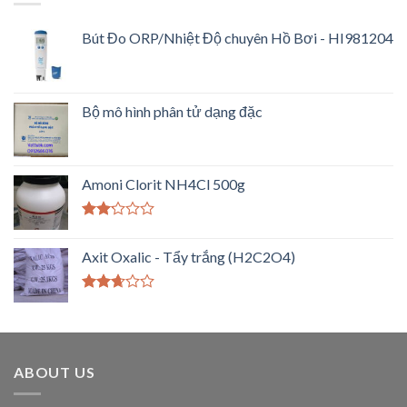
Bút Đo ORP/Nhiệt Độ chuyên Hồ Bơi - HI981204
Bộ mô hình phân tử dạng đặc
Amoni Clorit NH4Cl 500g
Được
xếp
Axit Oxalic - Tẩy trắng (H2C2O4)
hạng
2.00
5
sao
Được
xếp
hạng
2.50
5 sao
ABOUT US