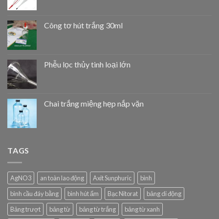
Công tơ hút trắng 30ml
Phễu lọc thủy tinh loại lớn
Chai trắng miệng hẹp nắp vặn
TAGS
AgNO3
an toàn lao động
Axit Sunphuric
bình
bình cầu đáy bằng
bình hút ẩm
Bạc Nitorat
bảng di động
Bảng trượt
bảng từ
bảng từ trắng
bảng từ xanh