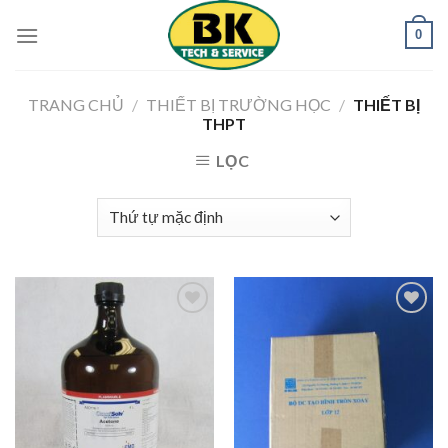
Skip
0
to
content
TRANG CHỦ
/
THIẾT BỊ TRƯỜNG HỌC
/
THIẾT BỊ
THPT
LỌC
Add to
Add to
Wishlist
Wishlist