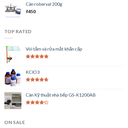
Cân roberval 200g
₫
450
TOP RATED
Vòi tắm và rửa mắt khẩn cấp
Được xếp
hạng
5.00
5
KClO3
sao
Được xếp
hạng
4.33
Cân Kỹ thuật nhà bếp GS-K1200AB
5 sao
Được xếp
hạng
4.00
5 sao
ON SALE