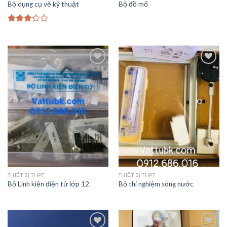
Bộ dụng cụ vẽ kỹ thuật
Bộ đồ mổ
Được
xếp
hạng
3.00
5
sao
Add to
Add to
Wishlist
Wishlist
THIẾT BỊ THPT
THIẾT BỊ THPT
Bộ Linh kiện điện tử lớp 12
Bộ thí nghiệm sóng nước