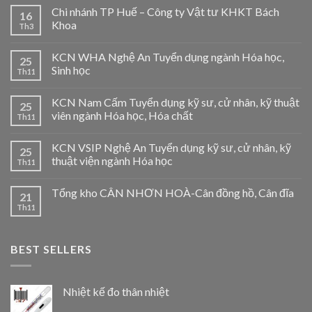
Chi nhánh TP Huế – Công ty Vật tư KHKT Bách
16
Khoa
Th3
KCN WHA Nghệ An Tuyển dụng ngành Hóa học,
25
Sinh học
Th11
KCN Nam Cấm Tuyển dụng kỹ sư, cử nhân, kỹ thuật
25
viên ngành Hóa học, Hóa chất
Th11
KCN VSIP Nghệ An Tuyển dụng kỹ sư, cử nhân, kỹ
25
thuật viện ngành Hóa học
Th11
Tổng kho CÂN NHƠN HOÀ-Cân đồng hồ, Cân đĩa
21
Th11
BEST SELLERS
Nhiệt kế đo thân nhiệt