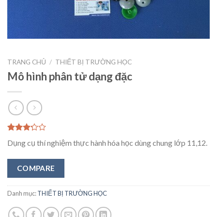
TRANG CHỦ
/
THIẾT BỊ TRƯỜNG HỌC
Mô hình phân tử dạng đặc
3.00
1
Dụng cụ thí nghiệm thực hành hóa học dùng chung lớp 11,12.
trên 5
dựa
trên
COMPARE
đánh
giá
Danh mục:
THIẾT BỊ TRƯỜNG HỌC