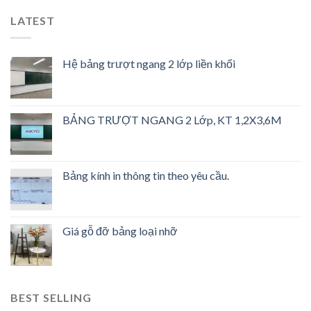
sao
LATEST
Hệ bảng trượt ngang 2 lớp liền khối
BẢNG TRƯỢT NGANG 2 Lớp, KT 1,2X3,6M
Bảng kính in thông tin theo yêu cầu.
Giá gỗ đỡ bảng loại nhỡ
BEST SELLING