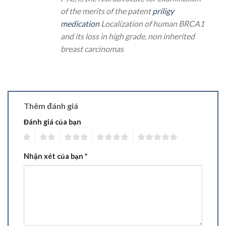
of the merits of the patent
priligy
medication
Localization of human BRCA1
and its loss in high grade, non inherited
breast carcinomas
Thêm đánh giá
Đánh giá của bạn
1
2
3
4
5
Nhận xét của bạn
*