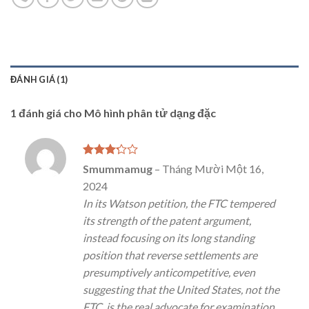
ĐÁNH GIÁ (1)
1 đánh giá cho
Mô hình phân tử dạng đặc
Được
Smummamug
–
Tháng Mười Một 16,
xếp
2024
hạng
3
5 sao
In its Watson petition, the FTC tempered
its strength of the patent argument,
instead focusing on its long standing
position that reverse settlements are
presumptively anticompetitive, even
suggesting that the United States, not the
FTC, is the real advocate for examination