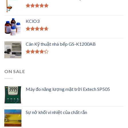
Được xếp
hạng
5.00
5
KClO3
sao
Được xếp
hạng
4.33
Cân Kỹ thuật nhà bếp GS-K1200AB
5 sao
Được xếp
hạng
4.00
5 sao
ON SALE
Máy đo năng lượng mặt trời Extech SP505
Sự nở khối vì nhiệt của chất rắn