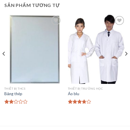
SẢN PHẨM TƯƠNG TỰ
Add to
Add to
Wishlist
Wishlist
THIẾT BỊ THCS
THIẾT BỊ TRƯỜNG HỌC
Bảng thép
Áo blu
Được
Được
xếp
xếp
hạng
hạng
2.00
3.50
5
5
sao