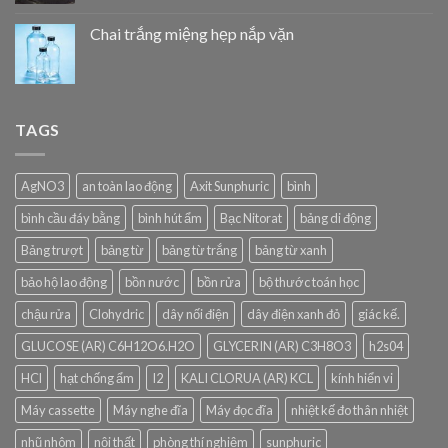
Chai trắng miệng hẹp nắp vặn
TAGS
AgNO3
an toàn lao động
Axit Sunphuric
bình
bình cầu đáy bằng
bình hút ẩm
Bạc Nitorat
bảng di động
Bảng trượt
bảng từ
bảng từ trắng
bảng từ xanh
bảo hộ lao động
bồn nước
bồn rửa
bộ thước toán học
chậu rửa
Clohydric
dây nối điện
dây điện xanh đỏ
giác kế.
GLUCOSE (AR) C6H12O6.H2O
GLYCERIN (AR) C3H8O3
h2s04
HCl
hạt chống ẩm
I2
KALI CLORUA (AR) KCL
kính hiển vi
Máy cassette
Máy nghe đĩa
Máy đọc đĩa
nhiệt kế đo thân nhiệt
nhũ nhôm
nội thất
phòng thí nghiệm
sunphuric