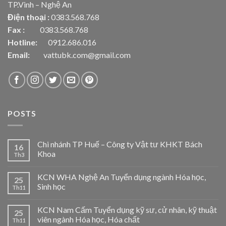
TP.Vinh – Nghệ An
Điện thoại :
0383.568.768
Fax :
0383.568.768
Hotline:
0912.686.016
Email:
vattubk.com@gmail.com
POSTS
Chi nhánh TP Huế – Công ty Vật tư KHKT Bách
16
Khoa
Th3
KCN WHA Nghệ An Tuyển dụng ngành Hóa học,
25
Sinh học
Th11
KCN Nam Cấm Tuyển dụng kỹ sư, cử nhân, kỹ thuật
25
viên ngành Hóa học, Hóa chất
Th11