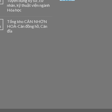
Tuyển dụng kỹ sư, cử
1
nhân, kỹ thuật viện ngành
Hóa học
Tổng kho CÂN NHƠN
HOÀ-Cân đồng hồ, Cân
1
đĩa