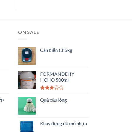
ON SALE
Cân điện tử 5kg
FORMANDEHY
HCHO 500ml
Được
ếp
xếp
Quả cầu lông
hạng
2.50
5 sao
Khay đựng đồ mổ nhựa