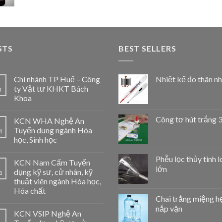
STS
BEST SELLERS
Chi nhánh TP Huế – Công
Nhiệt kế đo thân nh
ty Vật tư KHKT Bách
3
Khoa
Công tơ hút trắng 
KCN WHA Nghệ An
Tuyển dụng ngành Hóa
1
học, Sinh học
Phễu lọc thủy tinh l
KCN Nam Cấm Tuyển
lớn
dụng kỹ sư, cử nhân, kỹ
1
thuật viên ngành Hóa học,
Hóa chất
Chai trắng miệng h
nắp vặn
KCN VSIP Nghệ An