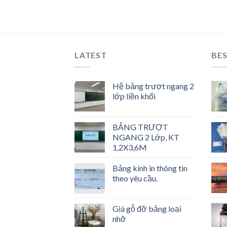
LATEST
BES
Hệ bảng trượt ngang 2
lớp liền khối
BẢNG TRƯỢT
NGANG 2 Lớp, KT
1,2X3,6M
Bảng kính in thông tin
theo yêu cầu.
Giá gỗ đỡ bảng loại
nhỡ