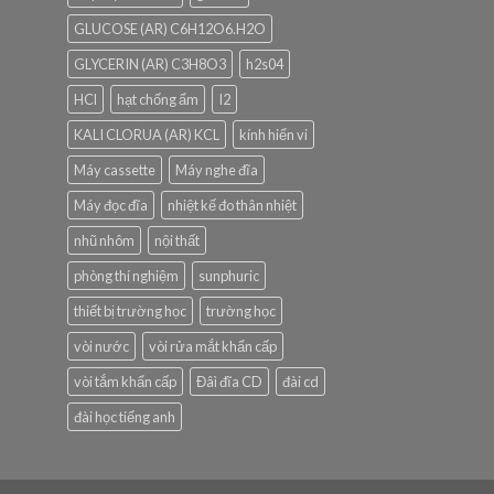
GLUCOSE (AR) C6H12O6.H2O
GLYCERIN (AR) C3H8O3
h2s04
HCl
hạt chống ẩm
I2
KALI CLORUA (AR) KCL
kính hiển vi
Máy cassette
Máy nghe đĩa
Máy đọc đĩa
nhiệt kế đo thân nhiệt
nhũ nhôm
nội thất
phòng thí nghiệm
sunphuric
thiết bị trường học
trường học
vòi nước
vòi rửa mắt khẩn cấp
vòi tắm khẩn cấp
Đâì đĩa CD
đài cd
đài học tiếng anh