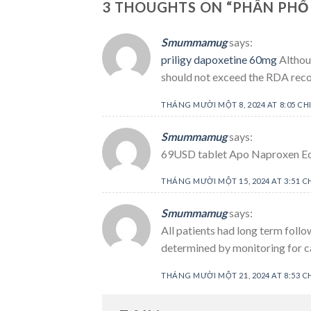
3 THOUGHTS ON “
PHÂN PHỐI
Smummamug
says:
priligy dapoxetine 60mg
Althoug
should not exceed the RDA rec
THÁNG MƯỜI MỘT 8, 2024 AT 8:05 CH
Smummamug
says:
69USD tablet Apo Naproxen Ec
THÁNG MƯỜI MỘT 15, 2024 AT 3:51 C
Smummamug
says:
All patients had long term foll
determined by monitoring for 
THÁNG MƯỜI MỘT 21, 2024 AT 8:53 C