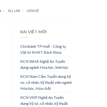
N
ALL LAB
LIÊN HỆ
BÀI VIẾT MỚI
Chi nhánh TP Huế – Công ty
Vật tư KHKT Bách Khoa
KCN WHA Nghệ An Tuyển
dụng ngành Hóa học, Sinh học
KCN Nam Cấm Tuyển dụng kỹ
sư, cử nhân, kỹ thuật viên ngành
Hóa học, Hóa chất
KCN VSIP Nghệ An Tuyển
dụng kỹ sư, cử nhân, kỹ thuật