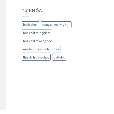
TỪ KHÓA
bách khoa
dụng cụ trường học
hóa chất thí nghiệm
hóa chất trường học
môi trường vi sinh
thcs
thiết bị trường học
vattubk