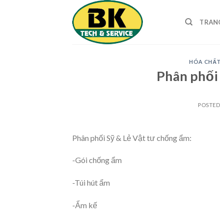
Skip
to
TRAN
content
HÓA CHẤT
Phân phối
POSTE
Phân phối Sỹ & Lẻ Vật tư chống ẩm:
-Gói chống ẩm
-Túi hút ẩm
-Ẩm kế