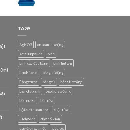
TAGS
AgNO3
an toàn lao động
iệt
Axit Sunphuric
bình
bình cầu đáy bằng
bình hút ẩm
30ml
Bạc Nitorat
bảng di động
Bảng trượt
bảng từ
bảng từ trắng
bảng từ xanh
bảo hộ lao động
oại
bồn nước
bồn rửa
bộ thước toán học
chậu rửa
ẹp
Clohydric
dây nối điện
dây điện xanh đỏ
giác kế.