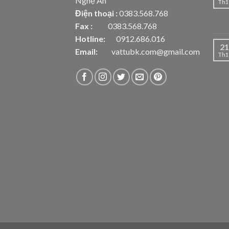
Nghệ An
Th1
Điện thoại :
0383.568.768
Fax :
0383.568.768
Hotline:
0912.686.016
21
Email:
vattubk.com@gmail.com
Th1