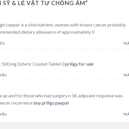
 SỸ & LẺ VẬT TƯ CHỐNG ẨM
”
h copper is a vital nutrient, women with breast cancer probably
ommended dietary allowance of approximately 0
IỀU
TRẢ
 500 mg Enteric Coated Tablet 0
priligy for sale
HIỀU
TRẢ
ow up and for those who had surgery n 34, adjuvant response was
cancer recurrence
buy priligy paypal
HIỀU
TRẢ