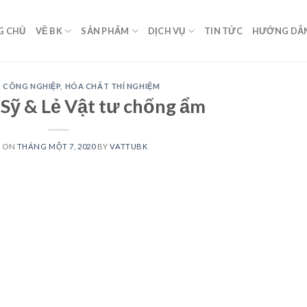
G CHỦ
VỀ BK
SẢN PHẨM
DỊCH VỤ
TIN TỨC
HƯỚNG DẪ
 CÔNG NGHIỆP
,
HÓA CHẤT THÍ NGHIỆM
 Sỹ & Lẻ Vật tư chống ẩm
D ON
THÁNG MỘT 7, 2020
BY
VATTUBK