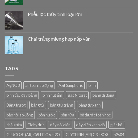
Phễu lọc thủy tinh loại lớn
Chai trắng miệng hẹp nắp vặn
TAGS
AgNO3
an toàn lao động
Axit Sunphuric
bình
bình cầu đáy bằng
bình hút ẩm
Bạc Nitorat
bảng di động
Bảng trượt
bảng từ
bảng từ trắng
bảng từ xanh
bảo hộ lao động
bồn nước
bồn rửa
bộ thước toán học
chậu rửa
Clohydric
dây nối điện
dây điện xanh đỏ
giác kế.
GLUCOSE (AR) C6H12O6.H2O
GLYCERIN (AR) C3H8O3
h2s04