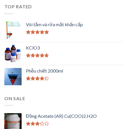
TOP RATED
Vòi tắm và rửa mắt khẩn cấp
Được xếp
hạng
5.00
5
KClO3
sao
Được xếp
hạng
4.33
Phễu chiết 2000ml
5 sao
Được xếp
hạng
4.00
5 sao
ON SALE
Đồng Acetate (AR) Cu(COO)2.H2O