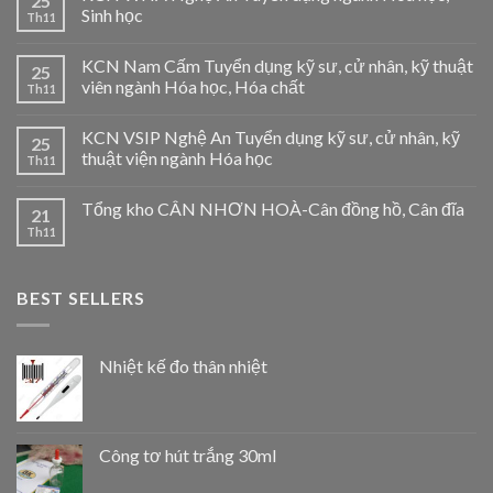
25
Sinh học
Th11
KCN Nam Cấm Tuyển dụng kỹ sư, cử nhân, kỹ thuật
25
viên ngành Hóa học, Hóa chất
Th11
KCN VSIP Nghệ An Tuyển dụng kỹ sư, cử nhân, kỹ
25
thuật viện ngành Hóa học
Th11
Tổng kho CÂN NHƠN HOÀ-Cân đồng hồ, Cân đĩa
21
Th11
BEST SELLERS
Nhiệt kế đo thân nhiệt
Công tơ hút trắng 30ml