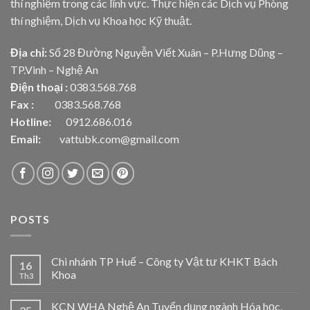
thí nghiệm trong các lĩnh vực. Thực hiện các Dịch vụ Phòng
thí nghiệm, Dịch vụ Khoa học Kỹ thuật.
Địa chỉ:
Số 28 Đường Nguyễn Viết Xuân – P.Hưng Dũng –
TP.Vinh – Nghệ An
Điện thoại :
0383.568.768
Fax :
0383.568.768
Hotline:
0912.686.016
Email:
vattubk.com@gmail.com
POSTS
Chi nhánh TP Huế – Công ty Vật tư KHKT Bách
16
Khoa
Th3
KCN WHA Nghệ An Tuyển dụng ngành Hóa học,