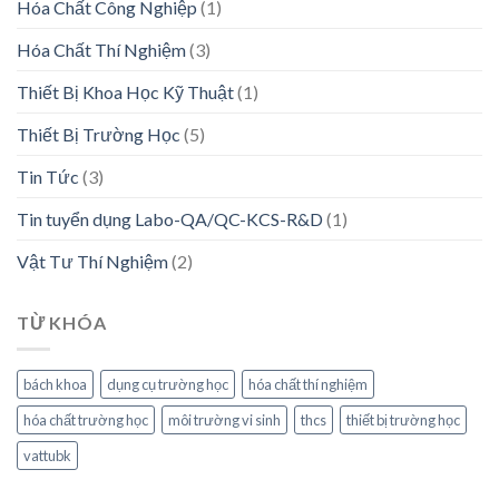
Hóa Chất Công Nghiệp
(1)
Hóa Chất Thí Nghiệm
(3)
Thiết Bị Khoa Học Kỹ Thuật
(1)
Thiết Bị Trường Học
(5)
Tin Tức
(3)
Tin tuyển dụng Labo-QA/QC-KCS-R&D
(1)
Vật Tư Thí Nghiệm
(2)
TỪ KHÓA
bách khoa
dụng cụ trường học
hóa chất thí nghiệm
hóa chất trường học
môi trường vi sinh
thcs
thiết bị trường học
vattubk