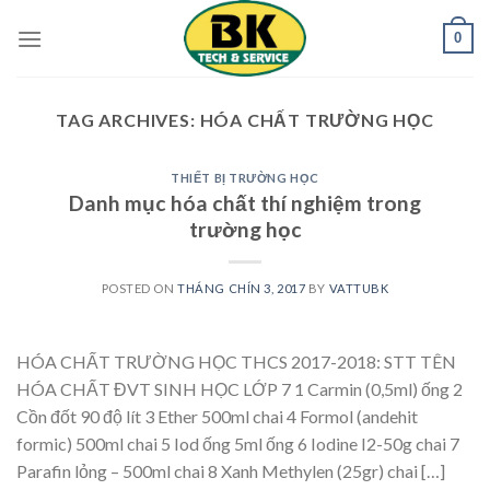
Skip
0
to
content
TAG ARCHIVES:
HÓA CHẤT TRƯỜNG HỌC
THIẾT BỊ TRƯỜNG HỌC
Danh mục hóa chất thí nghiệm trong
trường học
POSTED ON
THÁNG CHÍN 3, 2017
BY
VATTUBK
HÓA CHẤT TRƯỜNG HỌC THCS 2017-2018: STT TÊN
HÓA CHẤT ĐVT SINH HỌC LỚP 7 1 Carmin (0,5ml) ống 2
Cồn đốt 90 độ lít 3 Ether 500ml chai 4 Formol (andehit
formic) 500ml chai 5 Iod ống 5ml ống 6 Iodine I2-50g chai 7
Parafin lỏng – 500ml chai 8 Xanh Methylen (25gr) chai […]