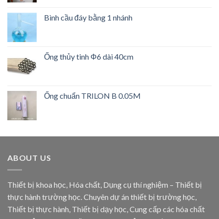
Được
xếp
Bình cầu đáy bằng 1 nhánh
hạng
3.00
5
sao
Ống thủy tinh Φ6 dài 40cm
Ống chuẩn TRILON B 0.05M
ABOUT US
Thiết bị khoa học, Hóa chất, Dụng cụ thí nghiệm – Thiết bị
thực hành trường học. Chuyên dự án thiết bị trường học,
Thiết bị thực hành, Thiết bị dạy học, Cung cấp các hóa chất