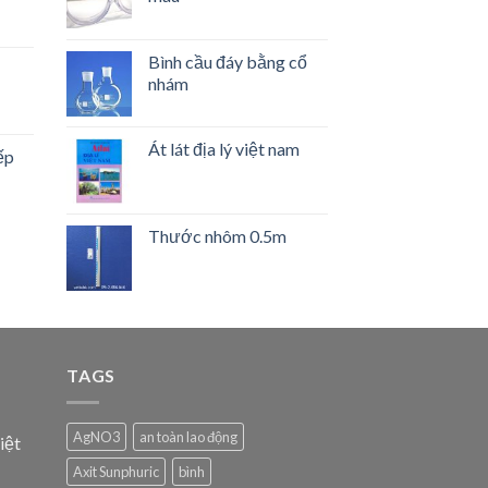
Bình cầu đáy bằng cổ
nhám
Át lát địa lý việt nam
ếp
Thước nhôm 0.5m
TAGS
AgNO3
an toàn lao động
iệt
Axit Sunphuric
bình