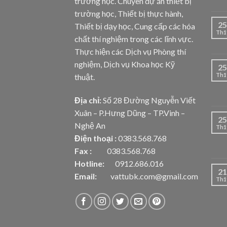
trường học. Chuyên dự án thiết bị
trường học, Thiết bị thực hành,
25
Thiết bị dạy học, Cung cấp các hóa
Th1
chất thí nghiệm trong các lĩnh vực.
Thực hiện các Dịch vụ Phòng thí
nghiệm, Dịch vụ Khoa học Kỹ
25
Th1
thuật.
Địa chỉ:
Số 28 Đường Nguyễn Viết
Xuân – P.Hưng Dũng – TP.Vinh –
25
Nghệ An
Th1
Điện thoại :
0383.568.768
Fax :
0383.568.768
Hotline:
0912.686.016
21
Email:
vattubk.com@gmail.com
Th1