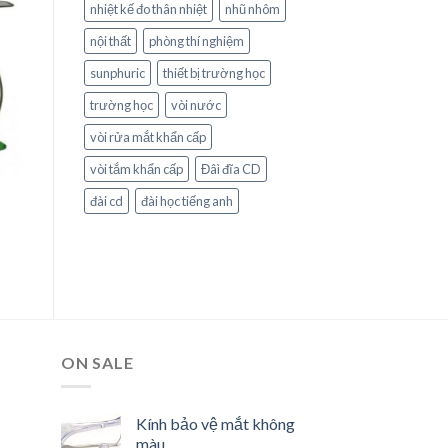
nhiệt kế đo thân nhiệt
nhũ nhôm
o
st
nội thất
phòng thí nghiệm
sunphuric
thiết bị trường học
trường học
vòi nước
vòi rửa mắt khẩn cấp
vòi tắm khẩn cấp
Đâì đĩa CD
đài cd
đài học tiếng anh
ON SALE
Kính bảo vệ mắt không
màu