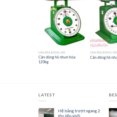
Add to
Add to
Wishlist
Wishlist
 ĐỒNG HỒ
CÂN ĐĨA ĐỒNG HỒ
CÂN ĐĨA ĐỒNG H
Cân đồng hồ nhơn hòa
g hồ nhơn hòa 5kg
Cân đồng hồ nh
120kg
LATEST
BES
Hệ bảng trượt ngang 2
lớp liền khối