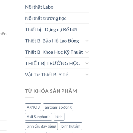
Nội thất Labo
Nội thất trường học
Thiết bị - Dụng cụ Bể bơi
 bên
Thiết Bị Bảo Hộ Lao Động
Thiết Bị Khoa Học Kỹ Thuật
THIẾT BỊ TRƯỜNG HỌC
Vật Tư Thiết Bị Y Tế
TỪ KHÓA SẢN PHẨM
AgNO3
an toàn lao động
Axit Sunphuric
bình
bình cầu đáy bằng
bình hút ẩm