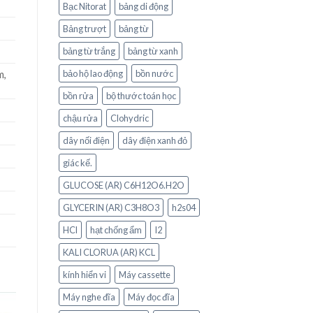
Bạc Nitorat
bảng di động
Bảng trượt
bảng từ
bảng từ trắng
bảng từ xanh
bảo hộ lao động
bồn nước
m,
bồn rửa
bộ thước toán học
chậu rửa
Clohydric
dây nối điện
dây điện xanh đỏ
giác kế.
GLUCOSE (AR) C6H12O6.H2O
GLYCERIN (AR) C3H8O3
h2s04
HCl
hạt chống ẩm
I2
KALI CLORUA (AR) KCL
kính hiển vi
Máy cassette
Máy nghe đĩa
Máy đọc đĩa