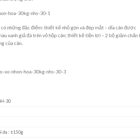
ó những đặc điểm: thiết kế nhỏ gọn và đẹp mắt – dĩa cân được
àu xanh giả đá trên vỏ hộp cân; thiết kế tiện lợi – 2 bộ giảm chấn
ng của cân.
ĐH-30
ối đa : ±150g