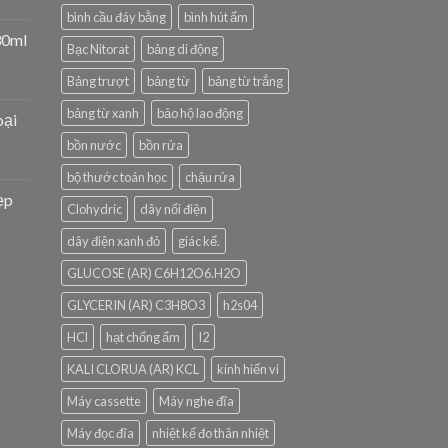
bình cầu đáy bằng
bình hút ẩm
30ml
Bạc Nitorat
bảng di động
Bảng trượt
bảng từ
bảng từ trắng
bảng từ xanh
bảo hộ lao động
oại
bồn nước
bồn rửa
bộ thước toán học
chậu rửa
ẹp
Clohydric
dây nối điện
dây điện xanh đỏ
giác kế.
GLUCOSE (AR) C6H12O6.H2O
GLYCERIN (AR) C3H8O3
h2s04
HCl
hạt chống ẩm
I2
KALI CLORUA (AR) KCL
kính hiển vi
Máy cassette
Máy nghe đĩa
Máy đọc đĩa
nhiệt kế đo thân nhiệt