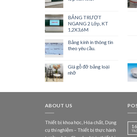
BẢNG TRƯỢT
NGANG 2 Lớp, KT
1,2X3,6M
Bảng kính in thông tin
theo yêu cầu.
Giá gỗ đỡ bảng loại
nhỡ
ABOUT US
PO
Thiết bị khoa học, Hóa chất, Dụng
16
cụ thí nghiệm – Thiết bị thực hành
Th