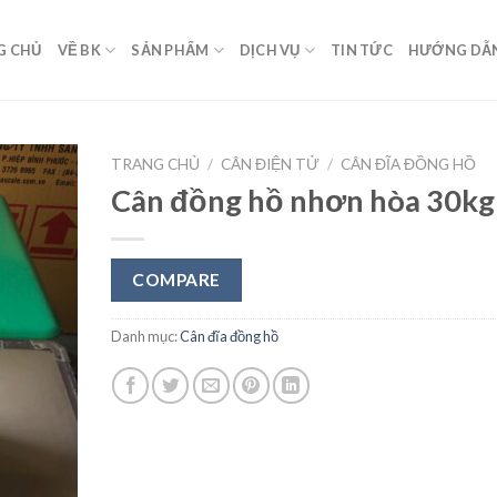
G CHỦ
VỀ BK
SẢN PHẨM
DỊCH VỤ
TIN TỨC
HƯỚNG DẪ
TRANG CHỦ
/
CÂN ĐIỆN TỬ
/
CÂN ĐĨA ĐỒNG HỒ
Cân đồng hồ nhơn hòa 30kg
Add to
Wishlist
COMPARE
Danh mục:
Cân đĩa đồng hồ