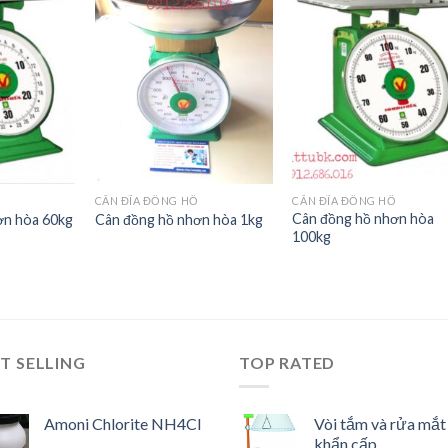
Add to
Add to
Add t
Wishlist
Wishlist
Wishli
Ồ
CÂN ĐĨA ĐỒNG HỒ
CÂN ĐĨA ĐỒNG HỒ
Cân đồng hồ nhơn hòa
ơn hòa 60kg
Cân đồng hồ nhơn hòa 1kg
100kg
T SELLING
TOP RATED
Amoni Chlorite NH4Cl
Vòi tắm và rửa mắt
khẩn cấp