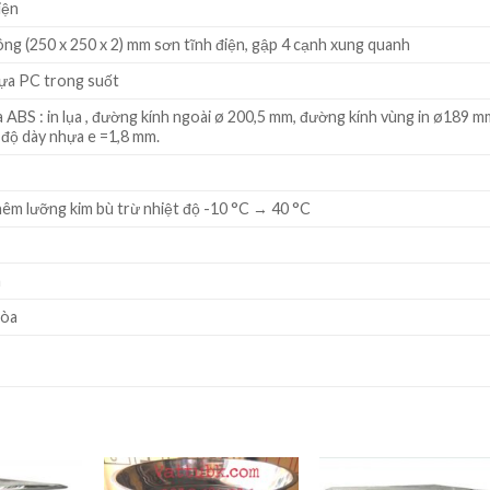
iện
ông (250 x 250 x 2) mm sơn tĩnh điện, gập 4 cạnh xung quanh
hựa PC trong suốt
 ABS : in lụa , đường kính ngoài ø 200,5 mm, đường kính vùng in ø189 m
độ dày nhựa e =1,8 mm.
thêm lưỡng kim bù trừ nhiệt độ -10 °C → 40 °C
m
Hòa