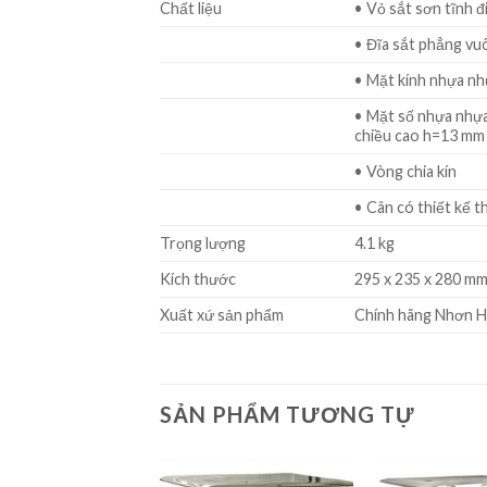
Chất liệu
• Vỏ sắt sơn tĩnh đ
• Đĩa sắt phẳng vu
• Mặt kính nhựa n
• Mặt số nhựa nhựa
chiều cao h=13 mm 
• Vòng chia kín
• Cân có thiết kế 
Trọng lượng
4.1 kg
Kích thước
295 x 235 x 280 m
Xuất xứ sản phẩm
Chính hãng Nhơn 
SẢN PHẨM TƯƠNG TỰ