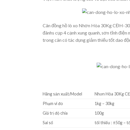
Cân đồng hồ lò xo Nhơn Hòa 30Kg CĐH-30 c
đânhs cụp 4 cạnh xung quanh, sơn tĩnh điện m
trong cân có tác dụng giảm thiểu tốt dao độ
Hãng sản xuất/Model
Nhơn Hòa 30Kg C
Phạm vi đo
1kg – 30kg
Giá trị độ chia
100g
Sai số
tối thiểu : ±50g – t