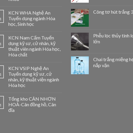
Công tơ hút trắng 
KCN WHA Nghệ An
Tuyển dụng ngành Hóa
1
học, Sinh học
Phễu lọc thủy tinh l
KCN Nam Cấm Tuyển
lớn
dụng kỹ sư, cử nhân, kỹ
1
thuật viên ngành Hóa học,
Hóa chất
Chai trắng miệng h
nắp vặn
KCN VSIP Nghệ An
Tuyển dụng kỹ sư, cử
1
nhân, kỹ thuật viện ngành
Hóa học
Tổng kho CÂN NHƠN
HOÀ-Cân đồng hồ, Cân
1
đĩa