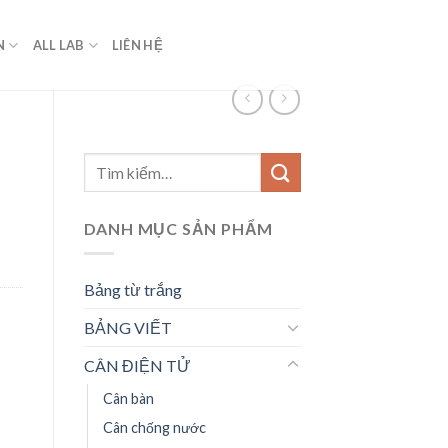
N
ALL LAB
LIÊN HỆ
Tìm
kiếm:
DANH MỤC SẢN PHẨM
Bảng từ trắng
BẢNG VIẾT
CÂN ĐIỆN TỬ
Cân bàn
Cân chống nước