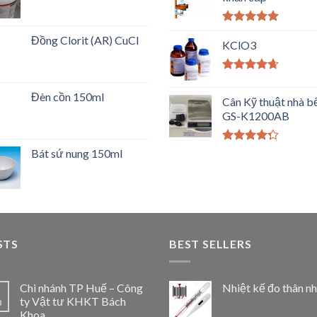
Được xếp
Đồng Clorit (AR) CuCl
hạng
KClO3
5.00
5
sao
Được xếp
hạng
4.33
Đèn cồn 150ml
Cân Kỹ thuật nhà b
5 sao
GS-K1200AB
Được xếp
Bát sứ nung 150ml
hạng
4.00
5 sao
STS
BEST SELLERS
Chi nhánh TP Huế – Công
Nhiệt kế đo thân nh
ty Vật tư KHKT Bách
3
Khoa