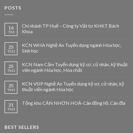
POSTS
Chi nhánh TP Huế – Công ty Vật tư KHKT Bách
16
Khoa
Th3
KCN WHA Nghệ An Tuyển dụng ngành Hóa học,
25
Sinh học
Th11
KCN Nam Cấm Tuyển dụng kỹ sư, cử nhân, kỹ thuật
25
viên ngành Hóa học, Hóa chất
Th11
KCN VSIP Nghệ An Tuyển dụng kỹ sư, cử nhân, kỹ
25
thuật viện ngành Hóa học
Th11
Tổng kho CÂN NHƠN HOÀ-Cân đồng hồ, Cân đĩa
21
Th11
BEST SELLERS