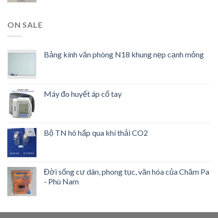
Được xếp
hạng
4.00
5 sao
ON SALE
Bảng kính văn phòng N18 khung nẹp cạnh mỏng
Máy đo huyết áp cổ tay
Bộ TN hô hấp qua khí thải CO2
Đời sống cư dân, phong tục, văn hóa của Chăm Pa
- Phù Nam