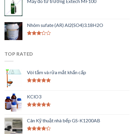
Máy đo từ trường Extech MF100
Nhôm sufate (AR) Al2(SO4)3.18H2O
Được
xếp
hạng
TOP RATED
3.00
5
sao
Vòi tắm và rửa mắt khẩn cấp
Được xếp
hạng
5.00
5
KClO3
sao
Được xếp
hạng
4.33
Cân Kỹ thuật nhà bếp GS-K1200AB
5 sao