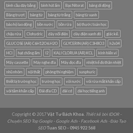
bình cầu đáy bằng
bình hút ẩm
Bạc Nitorat
bảng di động
Bảng trượt
bảng từ
bảng từ trắng
bảng từ xanh
bảo hộ lao động
bồn nước
bồn rửa
bộ thước toán học
chậu rửa
Clohydric
dây nối điện
dây điện xanh đỏ
giác kế.
GLUCOSE (AR) C6H12O6.H2O
GLYCERIN (AR) C3H8O3
h2s04
HCl
hạt chống ẩm
I2
KALI CLORUA (AR) KCL
kính hiển vi
Máy cassette
Máy nghe đĩa
Máy đọc đĩa
nhiệt kế đo thân nhiệt
nhũ nhôm
nội thất
phòng thí nghiệm
sunphuric
thiết bị trường học
trường học
vòi nước
vòi rửa mắt khẩn cấp
vòi tắm khẩn cấp
Đâì đĩa CD
đài cd
đài học tiếng anh
Copyright © 2017
Vật Tư Bách Khoa
.
Thiết kế bởi IDOR -
Chuyên SEO Top Google - Google Ads - Facebook Ads - Đào Tạo
SEO
Tuan SEO - 0945 922 568