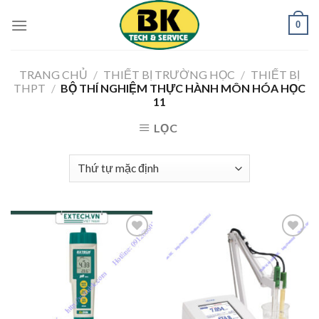
Skip
0
to
content
TRANG CHỦ
/
THIẾT BỊ TRƯỜNG HỌC
/
THIẾT BỊ
THPT
/
BỘ THÍ NGHIỆM THỰC HÀNH MÔN HÓA HỌC
11
LỌC
Add to
Add to
Wishlist
Wishlist