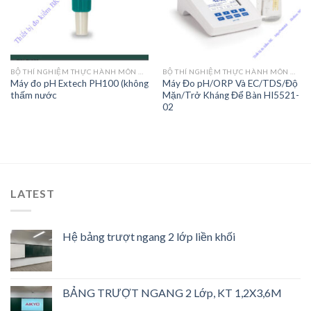
BỘ THÍ NGHIỆM THỰC HÀNH MÔN HÓA HỌC 11
BỘ THÍ NGHIỆM THỰC HÀNH MÔN HÓA HỌC 11
Máy đo pH Extech PH100 (không
Máy Đo pH/ORP Và EC/TDS/Độ
thấm nước
Mặn/Trở Kháng Để Bàn HI5521-
02
LATEST
Hệ bảng trượt ngang 2 lớp liền khối
BẢNG TRƯỢT NGANG 2 Lớp, KT 1,2X3,6M