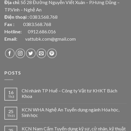
Địa chỉ:
Số 28 Đường Nguyễn Viết Xuân – P.Hưng Dũng –
TP.Vinh – Nghệ An
Điện thoại :
0383.568.768
Fax :
0383.568.768
Hotline:
0912.686.016
Email:
vattubk.com@gmail.com
POSTS
Chi nhánh TP Huế – Công ty Vật tư KHKT Bách
16
Khoa
Th3
KCN WHA Nghệ An Tuyển dụng ngành Hóa học,
25
Sinh học
Th11
KCN Nam Cấm Tuyển dụng kỹ sư, cử nhân, kỹ thuật
25