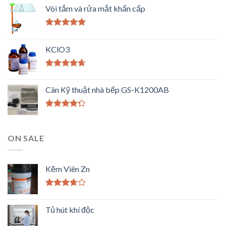
Vòi tắm và rửa mắt khẩn cấp
Được xếp
hạng
5.00
5
KClO3
sao
Được xếp
hạng
4.33
Cân Kỹ thuật nhà bếp GS-K1200AB
5 sao
Được xếp
hạng
4.00
5 sao
ON SALE
Kẽm Viên Zn
Được
xếp
Tủ hút khí độc
hạng
3.50
5