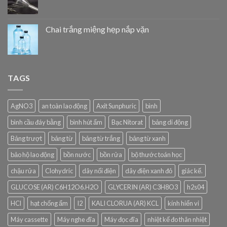
Chai trắng miệng hẹp nắp vặn
TAGS
AgNO3
an toàn lao động
Axit Sunphuric
bình
bình cầu đáy bằng
bình hút ẩm
Bạc Nitorat
bảng di động
Bảng trượt
bảng từ
bảng từ trắng
bảng từ xanh
bảo hộ lao động
bồn nước
bồn rửa
bộ thước toán học
chậu rửa
Clohydric
dây nối điện
dây điện xanh đỏ
giác kế.
GLUCOSE (AR) C6H12O6.H2O
GLYCERIN (AR) C3H8O3
h2s04
HCl
hạt chống ẩm
I2
KALI CLORUA (AR) KCL
kính hiển vi
Máy cassette
Máy nghe đĩa
Máy đọc đĩa
nhiệt kế đo thân nhiệt