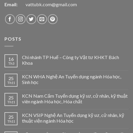
Email:
vattubk.com@gmail.com
POSTS
Chi nhánh TP Huế – Công ty Vật tư KHKT Bách
16
Khoa
Th3
KCN WHA Nghệ An Tuyển dụng ngành Hóa học,
25
Sinh học
Th11
KCN Nam Cấm Tuyển dụng kỹ sư, cử nhân, kỹ thuật
25
viên ngành Hóa học, Hóa chất
Th11
KCN VSIP Nghệ An Tuyển dụng kỹ sư, cử nhân, kỹ
25
thuật viện ngành Hóa học
Th11