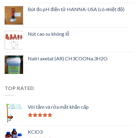
Bút đo pH điện tử HANNA-USA (có nhiệt độ)
Nút cao su không lỗ
Natri axetat (AR) CH3COONa.3H2O
TOP RATED
Vòi tắm và rửa mắt khẩn cấp
Được xếp
hạng
5.00
5
KClO3
sao