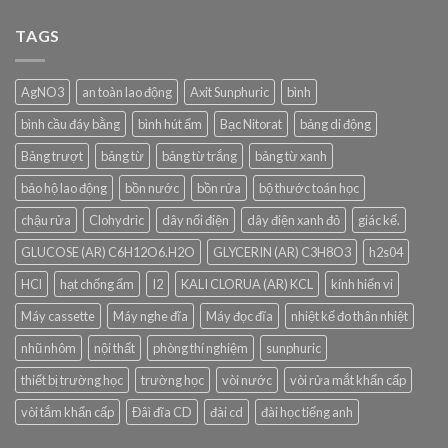
TAGS
AgNO3
an toàn lao động
Axit Sunphuric
bình
bình cầu đáy bằng
bình hút ẩm
Bạc Nitorat
bảng di động
Bảng trượt
bảng từ
bảng từ trắng
bảng từ xanh
bảo hộ lao động
bồn nước
bồn rửa
bộ thước toán học
chậu rửa
Clohydric
dây nối điện
dây điện xanh đỏ
giác kế.
GLUCOSE (AR) C6H12O6.H2O
GLYCERIN (AR) C3H8O3
h2s04
HCl
hạt chống ẩm
I2
KALI CLORUA (AR) KCL
kính hiển vi
Máy cassette
Máy nghe đĩa
Máy đọc đĩa
nhiệt kế đo thân nhiệt
nhũ nhôm
nội thất
phòng thí nghiệm
sunphuric
thiết bị trường học
trường học
vòi nước
vòi rửa mắt khẩn cấp
vòi tắm khẩn cấp
Đâì đĩa CD
đài cd
đài học tiếng anh