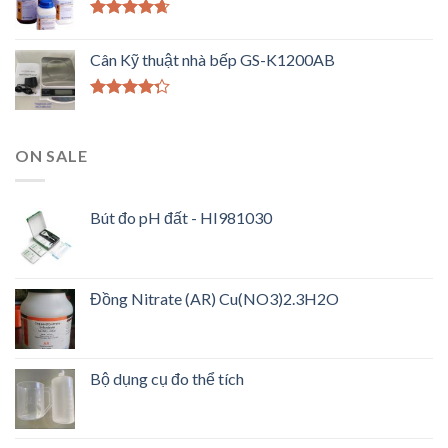
Được xếp
hạng
4.33
Cân Kỹ thuật nhà bếp GS-K1200AB
5 sao
Được xếp
hạng
4.00
5 sao
ON SALE
Bút đo pH đất - HI981030
Đồng Nitrate (AR) Cu(NO3)2.3H2O
Bộ dụng cụ đo thể tích