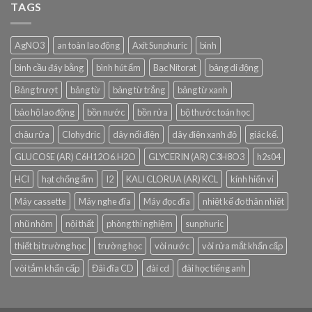
TAGS
AgNO3
an toàn lao động
Axit Sunphuric
bình
bình cầu đáy bằng
bình hút ẩm
Bạc Nitorat
bảng di động
Bảng trượt
bảng từ
bảng từ trắng
bảng từ xanh
bảo hộ lao động
bồn nước
bồn rửa
bộ thước toán học
chậu rửa
Clohydric
dây nối điện
dây điện xanh đỏ
giác kế.
GLUCOSE (AR) C6H12O6.H2O
GLYCERIN (AR) C3H8O3
h2s04
HCl
hạt chống ẩm
I2
KALI CLORUA (AR) KCL
kính hiển vi
Máy cassette
Máy nghe đĩa
Máy đọc đĩa
nhiệt kế đo thân nhiệt
nhũ nhôm
nội thất
phòng thí nghiệm
sunphuric
thiết bị trường học
trường học
vòi nước
vòi rửa mắt khẩn cấp
vòi tắm khẩn cấp
Đâì đĩa CD
đài cd
đài học tiếng anh