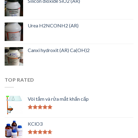
Silicon dioxide SiO2 (AR)
Urea H2NCONH2 (AR)
Canxi hydroxit (AR) Ca(OH)2
TOP RATED
Vòi tắm và rửa mắt khẩn cấp
Được xếp
hạng
5.00
5
KClO3
sao