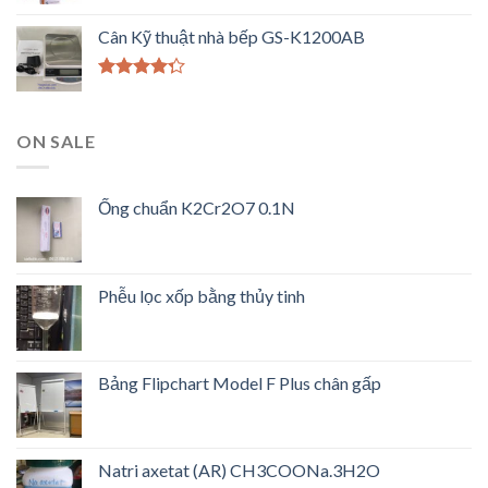
Được xếp
hạng
4.33
Cân Kỹ thuật nhà bếp GS-K1200AB
5 sao
Được xếp
hạng
4.00
5 sao
ON SALE
Ống chuẩn K2Cr2O7 0.1N
Phễu lọc xốp bằng thủy tinh
Bảng Flipchart Model F Plus chân gấp
Natri axetat (AR) CH3COONa.3H2O