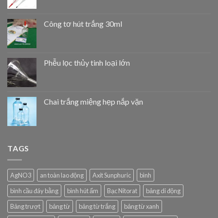
Công tơ hút trắng 30ml
Phễu lọc thủy tinh loại lớn
Chai trắng miệng hẹp nắp vặn
TAGS
AgNO3
an toàn lao động
Axit Sunphuric
bình
bình cầu đáy bằng
bình hút ẩm
Bạc Nitorat
bảng di động
Bảng trượt
bảng từ
bảng từ trắng
bảng từ xanh