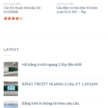
CÂN NHÀ BẾP
CÂN NHÀ BẾP
Cân Kỹ thuật nhà bếp GS-
Cân điện tử nhà bếp Kitchen
K1200AB
scale SCA 301 – 7kg
Được xếp
hạng
4.00
5 sao
LATEST
Hệ bảng trượt ngang 2 lớp liền khối
BẢNG TRƯỢT NGANG 2 Lớp, KT 1,2X3,6M
Bảng kính in thông tin theo yêu cầu.