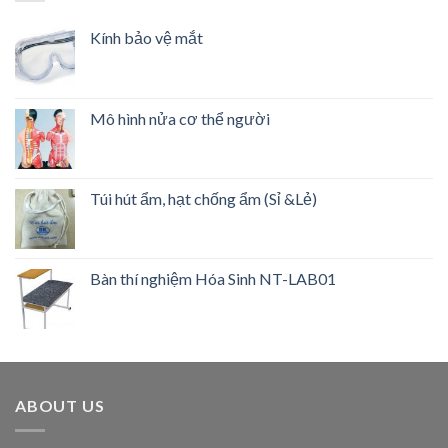
Kính bảo vệ mắt
Mô hình nửa cơ thể người
Túi hút ẩm, hạt chống ẩm (Sỉ &Lẻ)
Bàn thí nghiệm Hóa Sinh NT-LAB01
ABOUT US