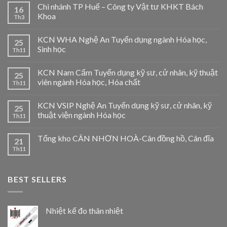
Chi nhánh TP Huế – Công ty Vật tư KHKT Bách
16
Khoa
Th3
KCN WHA Nghệ An Tuyển dụng ngành Hóa học,
25
Sinh học
Th11
KCN Nam Cấm Tuyển dụng kỹ sư, cử nhân, kỹ thuật
25
viên ngành Hóa học, Hóa chất
Th11
KCN VSIP Nghệ An Tuyển dụng kỹ sư, cử nhân, kỹ
25
thuật viện ngành Hóa học
Th11
Tổng kho CÂN NHƠN HOÀ-Cân đồng hồ, Cân đĩa
21
Th11
BEST SELLERS
Nhiệt kế đo thân nhiệt