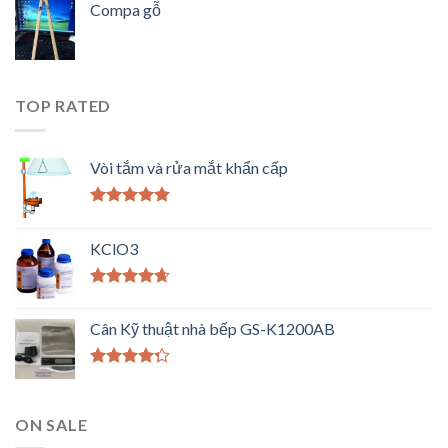
Compa gỗ
TOP RATED
Vòi tắm và rửa mắt khẩn cấp
Được xếp
hạng
5.00
5
KClO3
sao
Được xếp
hạng
4.33
Cân Kỹ thuật nhà bếp GS-K1200AB
5 sao
Được xếp
hạng
4.00
5 sao
ON SALE