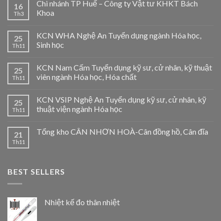
Chi nhánh TP Huế – Công ty Vật tư KHKT Bách
16
Khoa
Th3
KCN WHA Nghệ An Tuyển dụng ngành Hóa học,
25
Sinh học
Th11
KCN Nam Cấm Tuyển dụng kỹ sư, cử nhân, kỹ thuật
25
viên ngành Hóa học, Hóa chất
Th11
KCN VSIP Nghệ An Tuyển dụng kỹ sư, cử nhân, kỹ
25
thuật viện ngành Hóa học
Th11
Tổng kho CÂN NHƠN HOÀ-Cân đồng hồ, Cân đĩa
21
Th11
BEST SELLERS
Nhiệt kế đo thân nhiệt