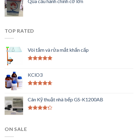
Qủa cầu hành chính cỡ lớn
TOP RATED
Vòi tắm và rửa mắt khẩn cấp
Được xếp
hạng
5.00
5
KClO3
sao
Được xếp
hạng
4.33
Cân Kỹ thuật nhà bếp GS-K1200AB
5 sao
Được xếp
hạng
4.00
5 sao
ON SALE