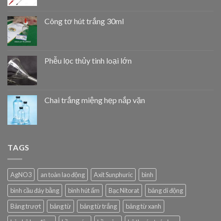
Công tơ hút trắng 30ml
Phễu lọc thủy tinh loại lớn
Chai trắng miệng hẹp nắp vặn
TAGS
AgNO3
an toàn lao động
Axit Sunphuric
bình
bình cầu đáy bằng
bình hút ẩm
Bạc Nitorat
bảng di động
Bảng trượt
bảng từ
bảng từ trắng
bảng từ xanh