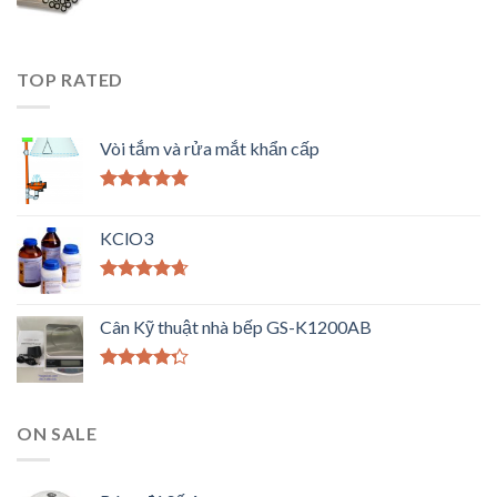
TOP RATED
Vòi tắm và rửa mắt khẩn cấp
Được xếp
hạng
5.00
5
KClO3
sao
Được xếp
hạng
4.33
Cân Kỹ thuật nhà bếp GS-K1200AB
5 sao
Được xếp
hạng
4.00
5 sao
ON SALE