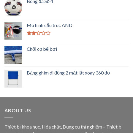
Bóng đá Số 4
Mô hình cấu trúc AND
Được
xếp
Chổi cọ bể bơi
hạng
2.00
5
sao
Bảng ghim di động 2 mặt lật xoay 360 độ
ABOUT US
Thiết bị khoa học, Hóa chất, Dụng cụ thí nghiệm – Thiết bị