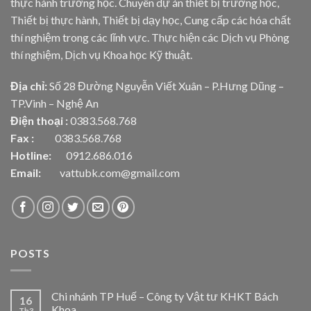
thực hành trường học. Chuyên dự án thiết bị trường học,
Thiết bị thực hành, Thiết bị dạy học, Cung cấp các hóa chất
thí nghiệm trong các lĩnh vực. Thực hiện các Dịch vụ Phòng
thí nghiệm, Dịch vụ Khoa học Kỹ thuật.
Địa chỉ:
Số 28 Đường Nguyễn Viết Xuân – P.Hưng Dũng –
TP.Vinh – Nghệ An
Điện thoại :
0383.568.768
Fax :
0383.568.768
Hotline:
0912.686.016
Email:
vattubk.com@gmail.com
POSTS
Chi nhánh TP Huế – Công ty Vật tư KHKT Bách
16
Khoa
Th3