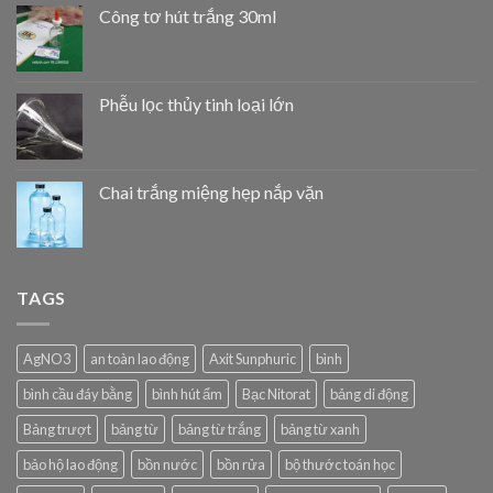
Công tơ hút trắng 30ml
Phễu lọc thủy tinh loại lớn
Chai trắng miệng hẹp nắp vặn
TAGS
AgNO3
an toàn lao động
Axit Sunphuric
bình
bình cầu đáy bằng
bình hút ẩm
Bạc Nitorat
bảng di động
Bảng trượt
bảng từ
bảng từ trắng
bảng từ xanh
bảo hộ lao động
bồn nước
bồn rửa
bộ thước toán học