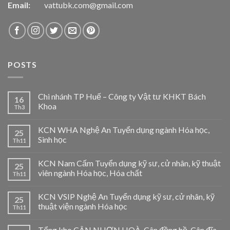
Email:
vattubk.com@gmail.com
POSTS
Chi nhánh TP Huế – Công ty Vật tư KHKT Bách
16
Khoa
Th3
KCN WHA Nghệ An Tuyển dụng ngành Hóa học,
25
Sinh học
Th11
KCN Nam Cấm Tuyển dụng kỹ sư, cử nhân, kỹ thuật
25
viên ngành Hóa học, Hóa chất
Th11
KCN VSIP Nghệ An Tuyển dụng kỹ sư, cử nhân, kỹ
25
thuật viện ngành Hóa học
Th11
Tổng kho CÂN NHƠN HOÀ-Cân đồng hồ, Cân đĩa