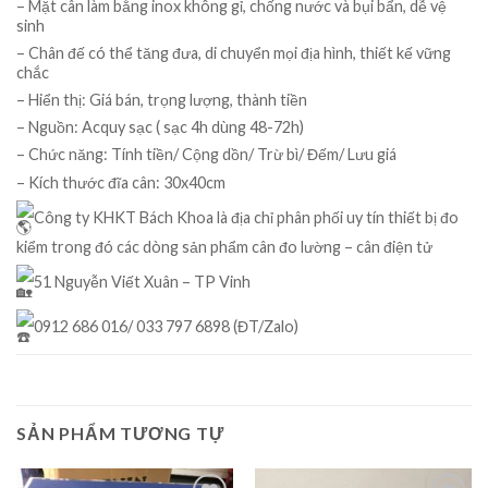
– Mặt cân làm bằng inox không gỉ, chống nước và bụi bẩn, dễ vệ
sinh
– Chân đế có thể tăng đưa, di chuyển mọi địa hình, thiết kế vững
chắc
– Hiển thị: Giá bán, trọng lượng, thành tiền
– Nguồn: Acquy sạc ( sạc 4h dùng 48-72h)
– Chức năng: Tính tiền/ Cộng dồn/ Trừ bì/ Đếm/ Lưu giá
– Kích thước đĩa cân: 30x40cm
Công ty KHKT Bách Khoa là địa chỉ phân phối uy tín thiết bị đo
kiểm trong đó các dòng sản phẩm cân đo lường – cân điện tử
51 Nguyễn Viết Xuân – TP Vinh
0912 686 016/ 033 797 6898 (ĐT/Zalo)
SẢN PHẨM TƯƠNG TỰ