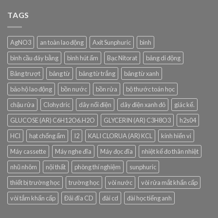
TAGS
AgNO3
an toàn lao động
Axit Sunphuric
bình
bình cầu đáy bằng
bình hút ẩm
Bạc Nitorat
bảng di động
Bảng trượt
bảng từ
bảng từ trắng
bảng từ xanh
bảo hộ lao động
bồn nước
bồn rửa
bộ thước toán học
chậu rửa
Clohydric
dây nối điện
dây điện xanh đỏ
giác kế.
GLUCOSE (AR) C6H12O6.H2O
GLYCERIN (AR) C3H8O3
h2s04
HCl
hạt chống ẩm
I2
KALI CLORUA (AR) KCL
kính hiển vi
Máy cassette
Máy nghe đĩa
Máy đọc đĩa
nhiệt kế đo thân nhiệt
nhũ nhôm
nội thất
phòng thí nghiệm
sunphuric
thiết bị trường học
trường học
vòi nước
vòi rửa mắt khẩn cấp
vòi tắm khẩn cấp
Đâì đĩa CD
đài cd
đài học tiếng anh