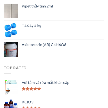
Pipet thủy tinh 2ml
Tạ đẩy 5 kg
Axit tartaric (AR) C4H6O6
TOP RATED
Vòi tắm và rửa mắt khẩn cấp
Được xếp
hạng
5.00
5
KClO3
sao