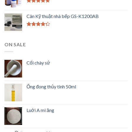
Được xếp
hạng
4.33
Cân Kỹ thuật nhà bếp GS-K1200AB
5 sao
Được xếp
hạng
4.00
5 sao
ON SALE
Cối chày sứ
Ống đong thủy tinh 50ml
Luới A mi ăng