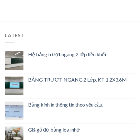
Được
xếp
hạng
2.50
5 sao
LATEST
Hệ bảng trượt ngang 2 lớp liền khối
BẢNG TRƯỢT NGANG 2 Lớp, KT 1,2X3,6M
Bảng kính in thông tin theo yêu cầu.
Giá gỗ đỡ bảng loại nhỡ