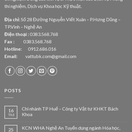
thí nghiệm, Dịch vụ Khoa học Kỹ thuật.
Địa chỉ:
Số 28 Đường Nguyễn Viết Xuân – P.Hưng Dũng –
TP.Vinh – Nghệ An
Điện thoại :
0383.568.768
Fax :
0383.568.768
Hotline:
0912.686.016
Email:
vattubk.com@gmail.com
POSTS
Chi nhánh TP Huế – Công ty Vật tư KHKT Bách
16
Khoa
Th3
KCN WHA Nghệ An Tuyển dụng ngành Hóa học,
25