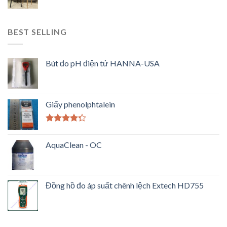
BEST SELLING
Bút đo pH điện tử HANNA-USA
Giấy phenolphtalein
Được xếp
hạng
4.00
AquaClean - OC
5 sao
Đồng hồ đo áp suất chênh lệch Extech HD755