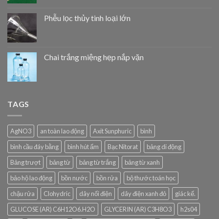
Phễu lọc thủy tinh loại lớn
Chai trắng miệng hẹp nắp vặn
TAGS
AgNO3
an toàn lao động
Axit Sunphuric
bình
bình cầu đáy bằng
bình hút ẩm
Bạc Nitorat
bảng di động
Bảng trượt
bảng từ
bảng từ trắng
bảng từ xanh
bảo hộ lao động
bồn nước
bồn rửa
bộ thước toán học
chậu rửa
Clohydric
dây nối điện
dây điện xanh đỏ
giác kế.
GLUCOSE (AR) C6H12O6.H2O
GLYCERIN (AR) C3H8O3
h2s04