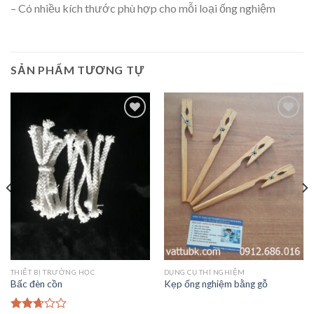
– Có nhiều kích thước phù hợp cho mỗi loại ống nghiệm
SẢN PHẨM TƯƠNG TỰ
Add to
Add to
Wishlist
Wishlist
THIẾT BỊ TRƯỜNG HỌC
DỤNG CỤ THÍ NGHIỆM
Bấc đèn cồn
Kẹp ống nghiệm bằng gỗ