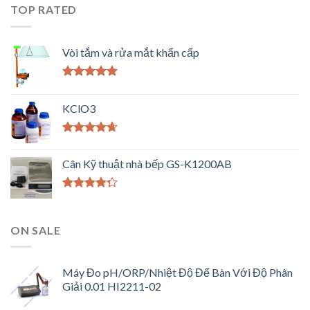
TOP RATED
Vòi tắm và rửa mắt khẩn cấp
Được xếp
hạng
5.00
5
KClO3
sao
Được xếp
hạng
4.33
Cân Kỹ thuật nhà bếp GS-K1200AB
5 sao
Được xếp
hạng
4.00
5 sao
ON SALE
Máy Đo pH/ORP/Nhiệt Độ Để Bàn Với Độ Phân
Giải 0.01 HI2211-02