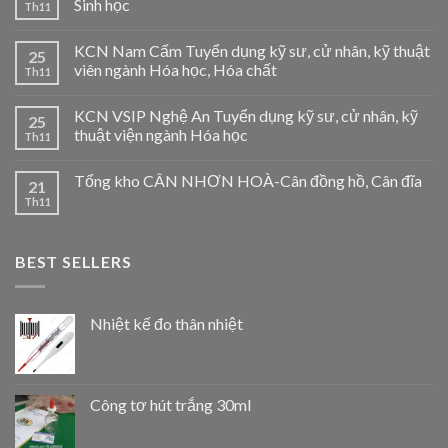
Sinh học
Th11
KCN Nam Cấm Tuyển dụng kỹ sư, cử nhân, kỹ thuật
25
viên ngành Hóa học, Hóa chất
Th11
KCN VSIP Nghệ An Tuyển dụng kỹ sư, cử nhân, kỹ
25
thuật viện ngành Hóa học
Th11
Tổng kho CÂN NHƠN HOÀ-Cân đồng hồ, Cân đĩa
21
Th11
BEST SELLERS
Nhiệt kế đo thân nhiệt
Công tơ hút trắng 30ml