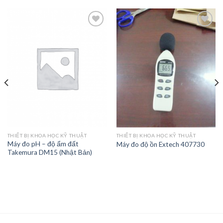
Add to
Add to
Wishlist
Wishlist
THIẾT BỊ KHOA HỌC KỸ THUẬT
THIẾT BỊ KHOA HỌC KỸ THUẬT
Máy đo pH – độ ẩm đất
Máy đo độ ồn Extech 407730
Takemura DM15 (Nhật Bản)