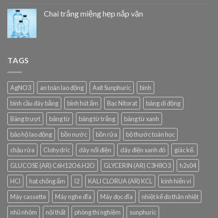
Chai trắng miệng hẹp nắp vặn
TAGS
AgNO3
an toàn lao động
Axit Sunphuric
bình
bình cầu đáy bằng
bình hút ẩm
Bạc Nitorat
bảng di động
Bảng trượt
bảng từ
bảng từ trắng
bảng từ xanh
bảo hộ lao động
bồn nước
bồn rửa
bộ thước toán học
chậu rửa
Clohydric
dây nối điện
dây điện xanh đỏ
giác kế.
GLUCOSE (AR) C6H12O6.H2O
GLYCERIN (AR) C3H8O3
h2s04
HCl
hạt chống ẩm
I2
KALI CLORUA (AR) KCL
kính hiển vi
Máy cassette
Máy nghe đĩa
Máy đọc đĩa
nhiệt kế đo thân nhiệt
nhũ nhôm
nội thất
phòng thí nghiệm
sunphuric