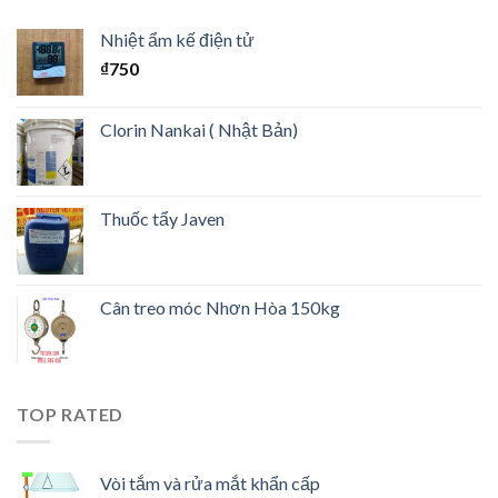
Nhiệt ẩm kế điện tử
₫
750
Clorin Nankai ( Nhật Bản)
Thuốc tẩy Javen
Cân treo móc Nhơn Hòa 150kg
TOP RATED
Vòi tắm và rửa mắt khẩn cấp