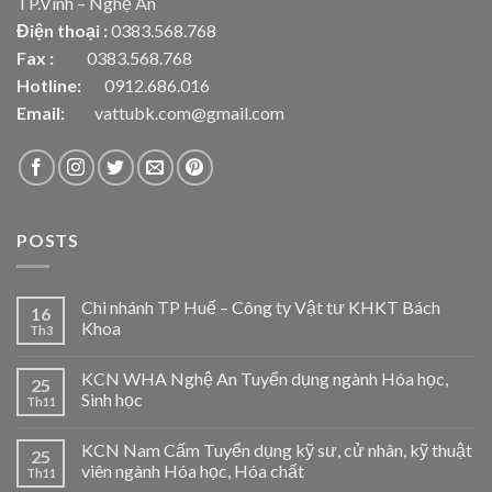
TP.Vinh – Nghệ An
Điện thoại :
0383.568.768
Fax :
0383.568.768
Hotline:
0912.686.016
Email:
vattubk.com@gmail.com
POSTS
Chi nhánh TP Huế – Công ty Vật tư KHKT Bách
16
Khoa
Th3
KCN WHA Nghệ An Tuyển dụng ngành Hóa học,
25
Sinh học
Th11
KCN Nam Cấm Tuyển dụng kỹ sư, cử nhân, kỹ thuật
25
viên ngành Hóa học, Hóa chất
Th11