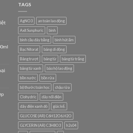
TAGS
AgNO3
an toàn lao động
iệt
Axit Sunphuric
bình
bình cầu đáy bằng
bình hút ẩm
30ml
Bạc Nitorat
bảng di động
Bảng trượt
bảng từ
bảng từ trắng
bảng từ xanh
bảo hộ lao động
oại
bồn nước
bồn rửa
bộ thước toán học
chậu rửa
ẹp
Clohydric
dây nối điện
dây điện xanh đỏ
giác kế.
GLUCOSE (AR) C6H12O6.H2O
GLYCERIN (AR) C3H8O3
h2s04