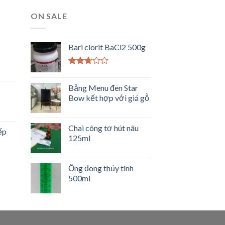
ON SALE
Bari clorit BaCl2 500g
Được
xếp
Bảng Menu đen Star
hạng
2.50
Bow kết hợp với giá gỗ
5 sao
Chai công tơ hút nâu
ếp
125ml
Ống đong thủy tinh
500ml