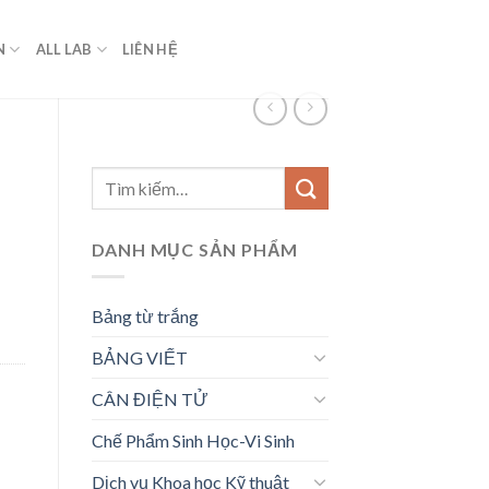
N
ALL LAB
LIÊN HỆ
Tìm
kiếm:
DANH MỤC SẢN PHẨM
Bảng từ trắng
BẢNG VIẾT
CÂN ĐIỆN TỬ
Chế Phẩm Sinh Học-Vi Sinh
Dịch vụ Khoa học Kỹ thuật