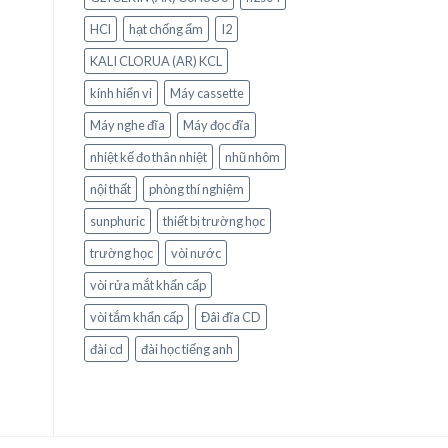
HCl
hạt chống ẩm
I2
KALI CLORUA (AR) KCL
kính hiển vi
Máy cassette
Máy nghe đĩa
Máy đọc đĩa
nhiệt kế đo thân nhiệt
nhũ nhôm
nội thất
phòng thí nghiệm
sunphuric
thiết bị trường học
trường học
vòi nước
vòi rửa mắt khẩn cấp
vòi tắm khẩn cấp
Đâì đĩa CD
đài cd
đài học tiếng anh