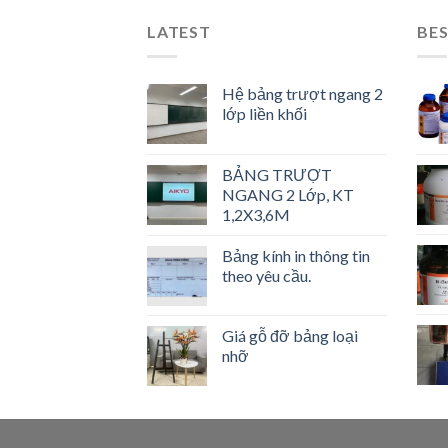
LATEST
BES
Hệ bảng trượt ngang 2
lớp liền khối
BẢNG TRƯỢT
NGANG 2 Lớp, KT
1,2X3,6M
Bảng kính in thông tin
theo yêu cầu.
Giá gỗ đỡ bảng loại
nhỡ