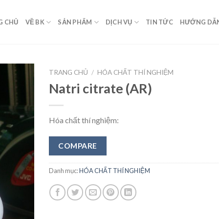
G CHỦ
VỀ BK
SẢN PHẨM
DỊCH VỤ
TIN TỨC
HƯỚNG DẪ
TRANG CHỦ
/
HÓA CHẤT THÍ NGHIỆM
Natri citrate (AR)
Add to
Wishlist
Hóa chất thí nghiệm:
COMPARE
Danh mục:
HÓA CHẤT THÍ NGHIỆM