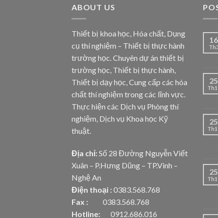
ABOUT US
PO
Thiết bị khoa học, Hóa chất, Dụng
16
cụ thí nghiệm – Thiết bị thực hành
Th
trường học. Chuyên dự án thiết bị
trường học, Thiết bị thực hành,
25
Thiết bị dạy học, Cung cấp các hóa
Th1
chất thí nghiệm trong các lĩnh vực.
Thực hiện các Dịch vụ Phòng thí
nghiệm, Dịch vụ Khoa học Kỹ
25
Th1
thuật.
Địa chỉ:
Số 28 Đường Nguyễn Viết
Xuân – P.Hưng Dũng – TP.Vinh –
25
Nghệ An
Th1
Điện thoại :
0383.568.768
Fax :
0383.568.768
Hotline:
0912.686.016