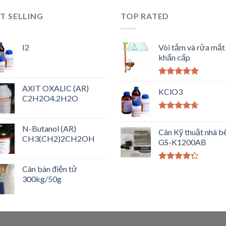
T SELLING
TOP RATED
I2
Vòi tắm và rửa mắt
khẩn cấp
Được xếp
AXIT OXALIC (AR)
hạng
KClO3
5.00
5
C2H2O4.2H2O
sao
Được xếp
hạng
4.33
N-Butanol (AR)
Cân Kỹ thuật nhà b
5 sao
CH3(CH2)2CH2OH
GS-K1200AB
Được xếp
Cân bàn điện tử
hạng
4.00
300kg/50g
5 sao