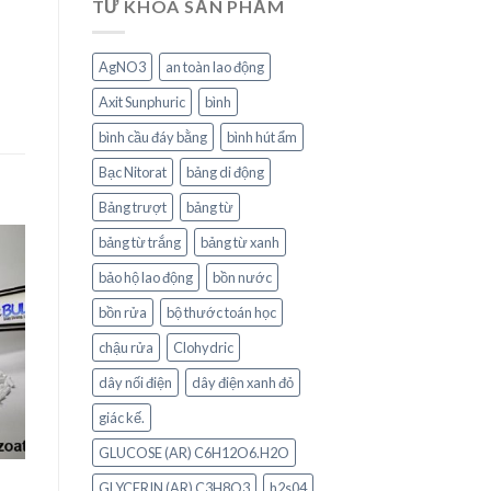
TỪ KHÓA SẢN PHẨM
AgNO3
an toàn lao động
Axit Sunphuric
bình
bình cầu đáy bằng
bình hút ẩm
Bạc Nitorat
bảng di động
Bảng trượt
bảng từ
bảng từ trắng
bảng từ xanh
bảo hộ lao động
bồn nước
o
st
bồn rửa
bộ thước toán học
chậu rửa
Clohydric
dây nối điện
dây điện xanh đỏ
giác kế.
GLUCOSE (AR) C6H12O6.H2O
GLYCERIN (AR) C3H8O3
h2s04