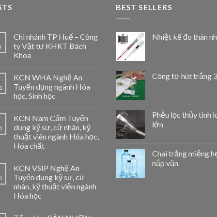
STS
BEST SELLERS
Chi nhánh TP Huế – Công
Nhiệt kế đo thân nh
ty Vật tư KHKT Bách
3
Khoa
Công tơ hút trắng 
KCN WHA Nghệ An
Tuyển dụng ngành Hóa
1
học, Sinh học
Phễu lọc thủy tinh l
KCN Nam Cấm Tuyển
lớn
dụng kỹ sư, cử nhân, kỹ
1
thuật viên ngành Hóa học,
Hóa chất
Chai trắng miệng h
nắp vặn
KCN VSIP Nghệ An
Tuyển dụng kỹ sư, cử
1
nhân, kỹ thuật viện ngành
Hóa học