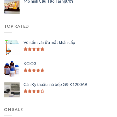
Mô hình Cấu Tạo Tai người
TOP RATED
Vòi tắm và rửa mắt khẩn cấp
Được xếp
hạng
5.00
5
KClO3
sao
Được xếp
hạng
4.33
Cân Kỹ thuật nhà bếp GS-K1200AB
5 sao
Được xếp
hạng
4.00
5 sao
ON SALE