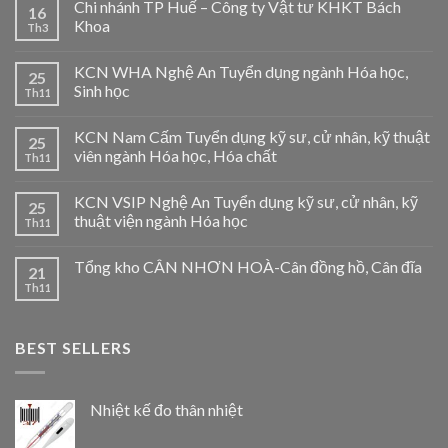
Chi nhánh TP Huế – Công ty Vật tư KHKT Bách
16
Khoa
Th3
KCN WHA Nghệ An Tuyển dụng ngành Hóa học,
25
Sinh học
Th11
KCN Nam Cấm Tuyển dụng kỹ sư, cử nhân, kỹ thuật
25
viên ngành Hóa học, Hóa chất
Th11
KCN VSIP Nghệ An Tuyển dụng kỹ sư, cử nhân, kỹ
25
thuật viện ngành Hóa học
Th11
Tổng kho CÂN NHƠN HOÀ-Cân đồng hồ, Cân đĩa
21
Th11
BEST SELLERS
Nhiệt kế đo thân nhiệt