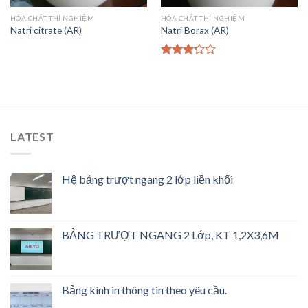
HÓA CHẤT THÍ NGHIỆM
HÓA CHẤT THÍ NGHIỆM
Natri citrate (AR)
Natri Borax (AR)
Được
xếp
hạng
3.00
5
sao
LATEST
Hệ bảng trượt ngang 2 lớp liền khối
BẢNG TRƯỢT NGANG 2 Lớp, KT 1,2X3,6M
Bảng kính in thông tin theo yêu cầu.