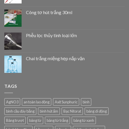
Công tơ hút trắng 30ml
Phễu lọc thủy tinh loại lớn
Chai trắng miệng hẹp nắp vặn
TAGS
AgNO3
an toàn lao động
Axit Sunphuric
bình
bình cầu đáy bằng
bình hút ẩm
Bạc Nitorat
bảng di động
Bảng trượt
bảng từ
bảng từ trắng
bảng từ xanh