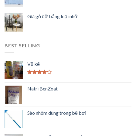
Giá gỗ đỡ bảng loại nhỡ
BEST SELLING
Vũ kế
Được xếp
hạng
4.00
Natri BenZoat
5 sao
Sào nhôm dùng trong bể bơi