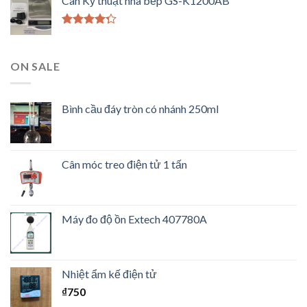
Cân Kỹ thuật nhà bếp GS-K1200AB
5 sao
Được xếp
hạng
4.00
5 sao
ON SALE
Bình cầu đáy tròn có nhánh 250ml
Cân móc treo điện tử 1 tấn
Máy đo độ ồn Extech 407780A
Nhiệt ẩm kế điện tử
₫
750