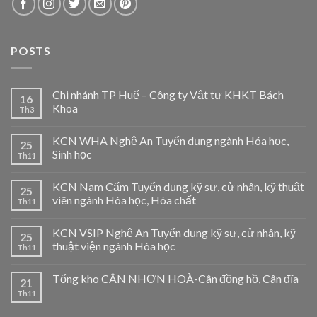
POSTS
Chi nhánh TP Huế – Công ty Vật tư KHKT Bách
16
Khoa
Th3
KCN WHA Nghệ An Tuyển dụng ngành Hóa học,
25
Sinh học
Th11
KCN Nam Cấm Tuyển dụng kỹ sư, cử nhân, kỹ thuật
25
viên ngành Hóa học, Hóa chất
Th11
KCN VSIP Nghệ An Tuyển dụng kỹ sư, cử nhân, kỹ
25
thuật viện ngành Hóa học
Th11
Tổng kho CÂN NHƠN HOÀ-Cân đồng hồ, Cân đĩa
21
Th11