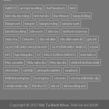
AgNO3
an toàn lao động
Axit Sunphuric
bình
bình cầu đáy bằng
bình hút ẩm
Bạc Nitorat
bảng di động
Bảng trượt
bảng từ
bảng từ trắng
bảng từ xanh
bảo hộ lao động
bồn nước
bồn rửa
bộ thước toán học
chậu rửa
Clohydric
dây nối điện
dây điện xanh đỏ
giác kế.
GLUCOSE (AR) C6H12O6.H2O
GLYCERIN (AR) C3H8O3
h2s04
HCl
hạt chống ẩm
I2
KALI CLORUA (AR) KCL
kính hiển vi
Máy cassette
Máy nghe đĩa
Máy đọc đĩa
nhiệt kế đo thân nhiệt
nhũ nhôm
nội thất
phòng thí nghiệm
sunphuric
thiết bị trường học
trường học
vòi nước
vòi rửa mắt khẩn cấp
vòi tắm khẩn cấp
Đâì đĩa CD
đài cd
đài học tiếng anh
Copyright © 2017
Vật Tư Bách Khoa
.
Thiết kế bởi IDOR -