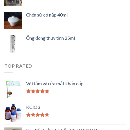
Chén sứ có nắp 40ml
Ống đong thủy tinh 25ml
TOP RATED
Vòi tắm và rửa mắt khẩn cấp
Được xếp
hạng
5.00
5
KClO3
sao
Được xếp
hạng
4.33