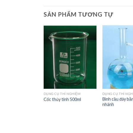
SẢN PHẨM TƯƠNG TỰ
Add to
Add to
Wishlist
Wishlist
 THÍ NGHIỆM
DỤNG CỤ THÍ NGHIỆM
DỤNG CỤ THÍ NG
Bình cầu đáy bằ
ủy tinh 1ml
Cốc thủy tinh 500ml
nhánh