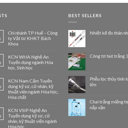
STS
BEST SELLERS
Chi nhánh TP Huế – Công
Nhiệt kế đo thân nh
ty Vật tư KHKT Bách
3
Khoa
Công tơ hút trắng 
KCN WHA Nghệ An
Tuyển dụng ngành Hóa
1
học, Sinh học
Phễu lọc thủy tinh l
KCN Nam Cấm Tuyển
lớn
dụng kỹ sư, cử nhân, kỹ
1
thuật viên ngành Hóa học,
Hóa chất
Chai trắng miệng h
nắp vặn
KCN VSIP Nghệ An
Tuyển dụng kỹ sư, cử
1
nhân, kỹ thuật viện ngành
Hóa học