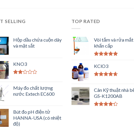
T SELLING
TOP RATED
Hộp dầu chứa cuộn dây
Vòi tắm và rửa mắt
và mặt sắt
khẩn cấp
Được xếp
KNO3
hạng
KClO3
5.00
5
sao
Được
Được xếp
xếp
hạng
4.33
Máy đo chất lượng
hạng
Cân Kỹ thuật nhà b
5 sao
2.00
nước Extech EC600
GS-K1200AB
5
sao
Được xếp
Bút đo pH điện tử
hạng
4.00
HANNA-USA (có nhiệt
5 sao
độ)