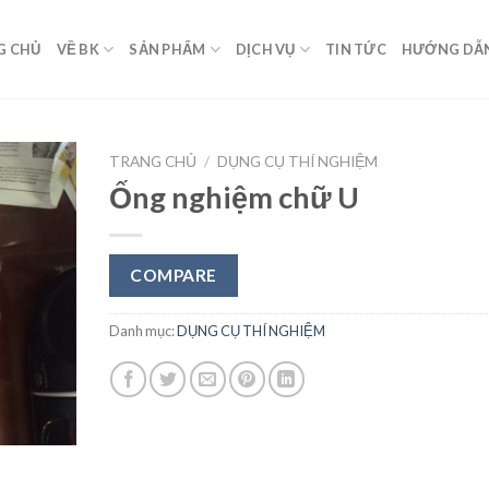
G CHỦ
VỀ BK
SẢN PHẨM
DỊCH VỤ
TIN TỨC
HƯỚNG DẪ
TRANG CHỦ
/
DỤNG CỤ THÍ NGHIỆM
Ống nghiệm chữ U
Add to
Wishlist
COMPARE
Danh mục:
DỤNG CỤ THÍ NGHIỆM