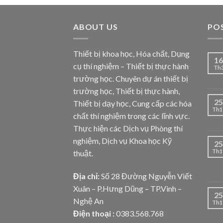
ABOUT US
PO
Thiết bị khoa học, Hóa chất, Dụng
16
cụ thí nghiệm – Thiết bị thực hành
Th
trường học. Chuyên dự án thiết bị
trường học, Thiết bị thực hành,
25
Thiết bị dạy học, Cung cấp các hóa
Th1
chất thí nghiệm trong các lĩnh vực.
Thực hiện các Dịch vụ Phòng thí
nghiệm, Dịch vụ Khoa học Kỹ
25
Th1
thuật.
Địa chỉ:
Số 28 Đường Nguyễn Viết
Xuân – P.Hưng Dũng – TP.Vinh –
25
Nghệ An
Th1
Điện thoại :
0383.568.768