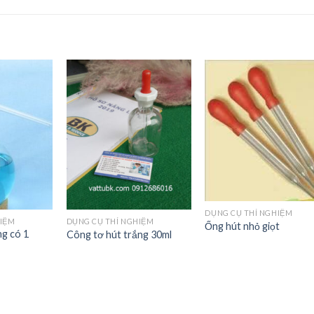
Add to
Add to
Add t
Wishlist
Wishlist
Wishli
DỤNG CỤ THÍ NGHIỆM
HIỆM
DỤNG CỤ THÍ NGHIỆM
Ống hút nhỏ giọt
ng có 1
Công tơ hút trắng 30ml