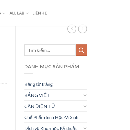
N
ALL LAB
LIÊN HỆ
Tìm
kiếm:
DANH MỤC SẢN PHẨM
Bảng từ trắng
BẢNG VIẾT
CÂN ĐIỆN TỬ
Chế Phẩm Sinh Học-Vi Sinh
Dịch vụ Khoa học Kỹ thuật