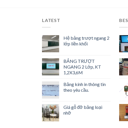
LATEST
BES
Hệ bảng trượt ngang 2
lớp liền khối
BẢNG TRƯỢT
NGANG 2 Lớp, KT
1,2X3,6M
Bảng kính in thông tin
theo yêu cầu.
Giá gỗ đỡ bảng loại
nhỡ