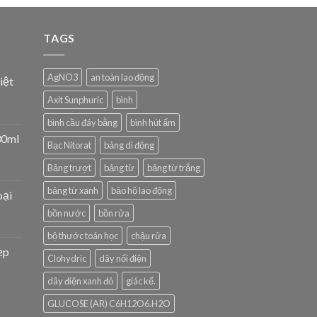
TAGS
AgNO3
an toàn lao động
iệt
Axit Sunphuric
bình
bình cầu đáy bằng
bình hút ẩm
30ml
Bạc Nitorat
bảng di động
Bảng trượt
bảng từ
bảng từ trắng
bảng từ xanh
bảo hộ lao động
oại
bồn nước
bồn rửa
bộ thước toán học
chậu rửa
ẹp
Clohydric
dây nối điện
dây điện xanh đỏ
giác kế.
GLUCOSE (AR) C6H12O6.H2O