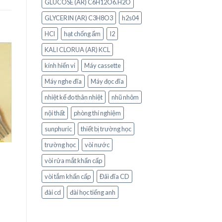
GLUCOSE (AR) C6H12O6.H2O
GLYCERIN (AR) C3H8O3
h2s04
HCl
hạt chống ẩm
I2
KALI CLORUA (AR) KCL
kính hiển vi
Máy cassette
o
st
Máy nghe đĩa
Máy đọc đĩa
nhiệt kế đo thân nhiệt
nhũ nhôm
nội thất
phòng thí nghiệm
sunphuric
thiết bị trường học
trường học
vòi nước
vòi rửa mắt khẩn cấp
vòi tắm khẩn cấp
Đâì đĩa CD
đài cd
đài học tiếng anh