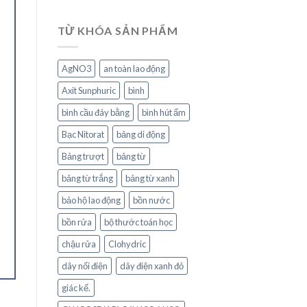
TỪ KHÓA SẢN PHẨM
AgNO3
an toàn lao động
Axit Sunphuric
bình
bình cầu đáy bằng
bình hút ẩm
Bạc Nitorat
bảng di động
Bảng trượt
bảng từ
bảng từ trắng
bảng từ xanh
bảo hộ lao động
bồn nước
bồn rửa
bộ thước toán học
chậu rửa
Clohydric
dây nối điện
dây điện xanh đỏ
giác kế.