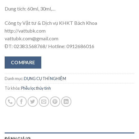
Dung tích: 60ml, 30ml,…
Công ty Vật tư & Dịch vụ KHKT Bách Khoa
http://vattubk.com
vattubk.com@gmail.com
ĐT: 02383.568768/ Hotline: 0912686016
COMPARE
Danh mục:
DỤNG CỤ THÍ NGHIỆM
Từ khóa:
Phễu lọc thủy tinh
ĐÁNH GIÁ (0)