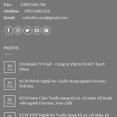
Fax :
0383.568.768
Hotline:
0912.686.016
Email:
vattubk.com@gmail.com
POSTS
Chi nhánh TP Huế – Công ty Vật tư KHKT Bách
16
Khoa
Th3
KCN WHA Nghệ An Tuyển dụng ngành Hóa học,
25
Sinh học
Th11
KCN Nam Cấm Tuyển dụng kỹ sư, cử nhân, kỹ thuật
25
viên ngành Hóa học, Hóa chất
Th11
KCN VSIP Nghệ An Tuyển dụng kỹ sư, cử nhân, kỹ
25