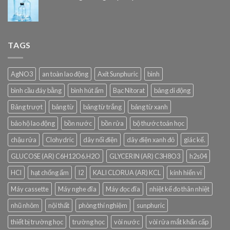
TAGS
AgNO3
an toàn lao động
Axit Sunphuric
bình
bình cầu đáy bằng
bình hút ẩm
Bạc Nitorat
bảng di động
Bảng trượt
bảng từ
bảng từ trắng
bảng từ xanh
bảo hộ lao động
bồn nước
bồn rửa
bộ thước toán học
chậu rửa
Clohydric
dây nối điện
dây điện xanh đỏ
giác kế.
GLUCOSE (AR) C6H12O6.H2O
GLYCERIN (AR) C3H8O3
h2s04
HCl
hạt chống ẩm
I2
KALI CLORUA (AR) KCL
kính hiển vi
Máy cassette
Máy nghe đĩa
Máy đọc đĩa
nhiệt kế đo thân nhiệt
nhũ nhôm
nội thất
phòng thí nghiệm
sunphuric
thiết bị trường học
trường học
vòi nước
vòi rửa mắt khẩn cấp