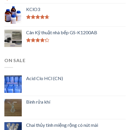
Được xếp
hạng
5.00
5
KClO3
sao
Được xếp
hạng
4.33
Cân Kỹ thuật nhà bếp GS-K1200AB
5 sao
Được xếp
hạng
4.00
5 sao
ON SALE
Acid Clo HCl (CN)
Bình rửa khí
Chai thủy tinh miệng rộng có nút mài